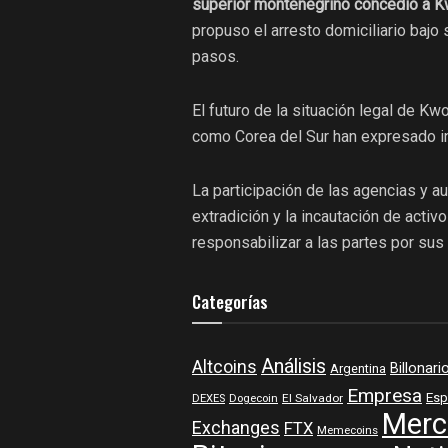
superior montenegrino concedió a K
propuso el arresto domiciliario bajo
pasos.
El futuro de la situación legal de Kw
como Corea del Sur han expresado int
La participación de las agencias y au
extradición y la incautación de acti
responsabilizar a las partes por sus
Categorías
Análisis
Altcoins
Billonari
Argentina
Empresa
Esp
DEXES
Dogecoin
El Salvador
Merc
Exchanges
FTX
Memecoins