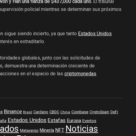
won y Han una fianza de $437,000 cada uno.
El tribunal
 supervisión policial mientras se determinan sus próximos
on sigue siendo incierto, ya que tanto
Estados Unidos
erés en extraditarlo.
toridades globales, junto con las solicitudes de
vos, demuestra una determinación creciente de
 acciones en el espacio de las
criptomonedas
.
Binance
os
Coinbase
DeFi
Cardano
CBDC
Brasil
China
CryptoSpain
Estados Unidos
Estafas
Europa
aña
Eventos
ados
Noticias
NFT
Minería
Metaverso