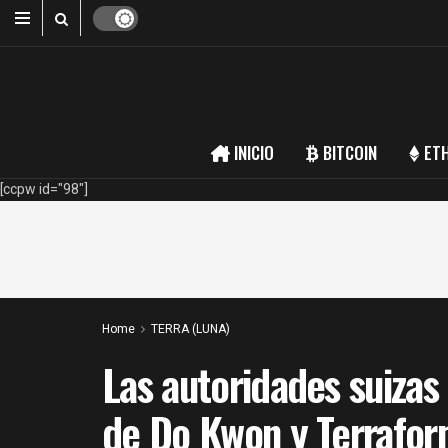
INICIO
BITCOIN
ET
[ccpw id="98"]
Home
TERRA (LUNA)
Las autoridades suizas
de Do Kwon y Terrafor