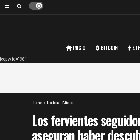
INICIO
BITCOIN
ET
[ccpw id="98"]
Home
Noticias Bitcoin
Los fervientes seguido
aseguran haber descubi