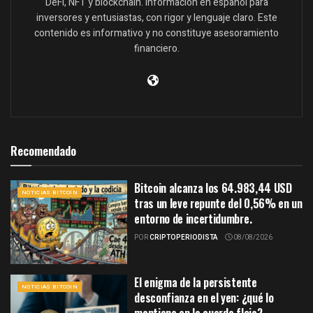
DeFi, NFT y blockchain. Información en español para
inversores y entusiastas, con rigor y lenguaje claro. Este
contenido es informativo y no constituye asesoramiento
financiero.
Recomendado
Bitcoin alcanza los 64.983,44 USD
NOTICIAS BITCOIN
tras un leve repunte del 0,56% en un
entorno de incertidumbre.
POR
CRIPTOPERIODISTA
08/08/2026
El enigma de la persistente
NOTICIAS BITCOIN
desconfianza en el yen: ¿qué lo
mantiene en la cuerda floja?