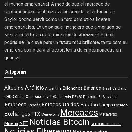
el mundo empresarial. A medida que el mercado de
criptomonedas continúa evolucionando, el enfoque de
Saylor podría servir como un faro para otros líderes
empresariales. En un paisaje financiero que a menudo se
siente incierto, su determinación de abrazar el Bitcoin
podría ser la clave para un futuro más brillante, tanto para su
empresa como para el ecosistema de criptomonedas en
general.
Categorías
Análisis
Altcoins
Binance
Billonarios
Argentina
Cardano
Brasil
Coinbase
DeFi
CBDC
China
CryptoSpain
DEXES
Dogecoin
El Salvador
Empresa
Estados Unidos
Estafas
Europa
España
Eventos
Mercados
Exchanges
FTX
Metaverso
Memecoins
Noticias Bitcoin
NFT
Minería
Noticias de precios
Noticias Ethereum