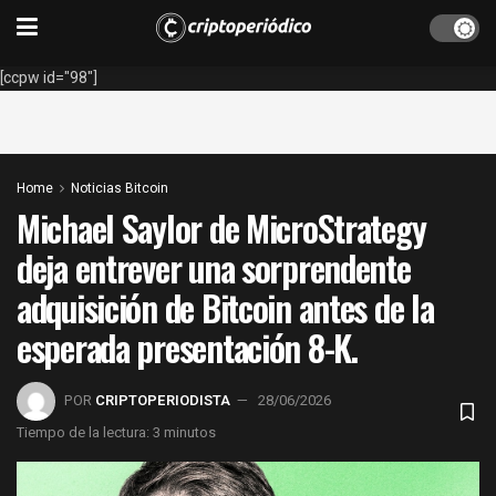
[ccpw id="98"]
Home
Noticias Bitcoin
Michael Saylor de MicroStrategy
deja entrever una sorprendente
adquisición de Bitcoin antes de la
esperada presentación 8-K.
POR
CRIPTOPERIODISTA
28/06/2026
Tiempo de la lectura: 3 minutos