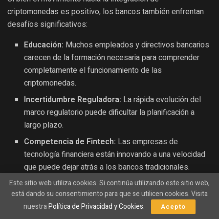
criptomonedas es positivo, los bancos también enfrentan
desafíos significativos:
Educación:
Muchos empleados y directivos bancarios
carecen de la formación necesaria para comprender
completamente el funcionamiento de las
criptomonedas.
Incertidumbre Reguladora:
La rápida evolución del
marco regulatorio puede dificultar la planificación a
largo plazo.
Competencia de Fintech:
Las empresas de
tecnología financiera están innovando a una velocidad
que puede dejar atrás a los bancos tradicionales.
Este sitio web utiliza cookies. Si continúa utilizando este sitio web,
El Futuro de las Criptomonedas y los Bancos
está dando su consentimiento para que se utilicen cookies. Visita
nuestra
Política de Privacidad y Cookies
.
Acepto
El futuro parece prometedor para la integración de las