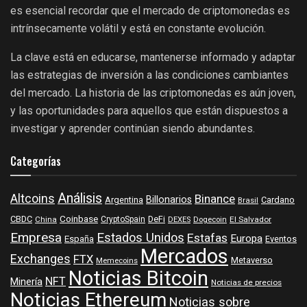
es esencial recordar que el mercado de criptomonedas es
intrínsecamente volátil y está en constante evolución.
La clave está en educarse, mantenerse informado y adaptar
las estrategias de inversión a las condiciones cambiantes
del mercado. La historia de las criptomonedas es aún joven,
y las oportunidades para aquellos que están dispuestos a
investigar y aprender continúan siendo abundantes.
Categorías
Análisis
Altcoins
Binance
Billonarios
Argentina
Cardano
Brasil
Coinbase
DeFi
CBDC
China
CryptoSpain
DEXES
Dogecoin
El Salvador
Empresa
Estados Unidos
Estafas
Europa
España
Eventos
Mercados
Exchanges
FTX
Metaverso
Memecoins
Noticias Bitcoin
NFT
Minería
Noticias de precios
Noticias Ethereum
Noticias sobre