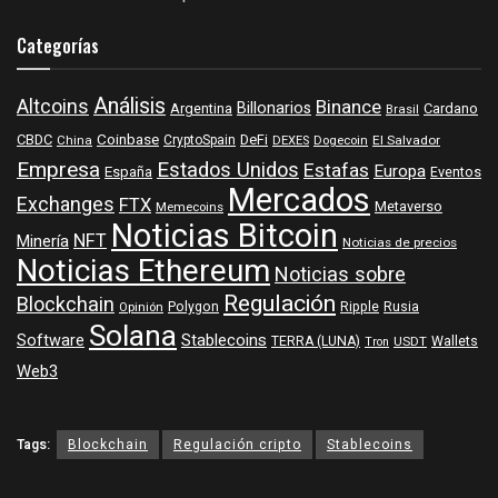
Categorías
Análisis
Altcoins
Binance
Billonarios
Argentina
Cardano
Brasil
Coinbase
DeFi
CBDC
China
CryptoSpain
DEXES
Dogecoin
El Salvador
Empresa
Estados Unidos
Estafas
Europa
España
Eventos
Mercados
Exchanges
FTX
Metaverso
Memecoins
Noticias Bitcoin
NFT
Minería
Noticias de precios
Noticias Ethereum
Noticias sobre
Regulación
Blockchain
Polygon
Ripple
Rusia
Opinión
Solana
Software
Stablecoins
TERRA (LUNA)
Wallets
USDT
Tron
Web3
Tags:
Blockchain
Regulación cripto
Stablecoins