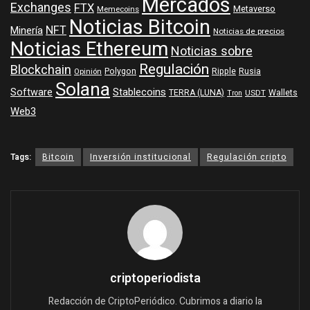
Mercados
Exchanges
FTX
Metaverso
Memecoins
Noticias Bitcoin
NFT
Minería
Noticias de precios
Noticias Ethereum
Noticias sobre
Regulación
Blockchain
Polygon
Ripple
Rusia
Opinión
Solana
Software
Stablecoins
TERRA (LUNA)
Wallets
USDT
Tron
Web3
Tags:
Bitcoin
Inversión institucional
Regulación cripto
criptoperiodista
Redacción de CriptoPeriódico. Cubrimos a diario la