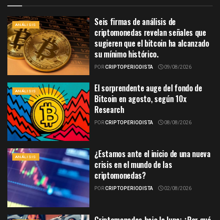
Seis firmas de análisis de
ANÁLISIS
criptomonedas revelan señales que
sugieren que el bitcoin ha alcanzado
su mínimo histórico.
POR
CRIPTOPERIODISTA
09/08/2026
El sorprendente auge del fondo de
ANÁLISIS
Bitcoin en agosto, según 10x
Research
POR
CRIPTOPERIODISTA
08/08/2026
¿Estamos ante el inicio de una nueva
ANÁLISIS
crisis en el mundo de las
criptomonedas?
POR
CRIPTOPERIODISTA
02/08/2026