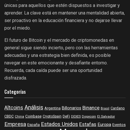
únicas para aquellos que estén dispuestos a investigar y
aprender. La clave está en mantener una mentalidad abierta,
ser proactivo en la educación financiera y no dejarse llevar
por el miedo.
El futuro de Bitcoin y el mercado de criptomonedas en
general sigue siendo incierto, pero con las herramientas
adecuadas y una estrategia bien definida, es posible
navegar en este emocionante y desafiante entorno.
Recuerda, cada caída puede ser una oportunidad
disfrazada.
Categorías
Análisis
Altcoins
Binance
Billonarios
Argentina
Cardano
Brasil
Coinbase
DeFi
CBDC
China
CryptoSpain
DEXES
Dogecoin
El Salvador
Empresa
Estados Unidos
Estafas
Europa
España
Eventos