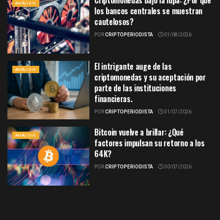
Criptomonedas bajo la lupa: ¿Por qué
ANÁLISIS
los bancos centrales se muestran
cautelosos?
POR
CRIPTOPERIODISTA
01/08/2026
El intrigante auge de las
ANÁLISIS
criptomonedas y su aceptación por
parte de las instituciones
financieras.
POR
CRIPTOPERIODISTA
31/07/2026
Bitcoin vuelve a brillar: ¿Qué
ANÁLISIS
factores impulsan su retorno a los
64K?
POR
CRIPTOPERIODISTA
30/07/2026