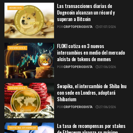
Las transacciones diarias de
DOGECOIN
Dogecoin alcanzan un récord y
superan a Bitcoin
POR
CRIPTOPERIODISTA
07/07/2026
FLOKI cotiza en 3 nuevos
MEMECOINS
intercambios en medio del mercado
alcista de tokens de memes
POR
CRIPTOPERIODISTA
27/06/2026
Swapika, el intercambio de Shiba Inu
MEMECOINS
con sede en Londres, adoptará
Shibarium
POR
CRIPTOPERIODISTA
27/06/2026
La tasa de recompensas por stakes
NOTICIAS ETHEREUM
de Ethereum alcanza su máximo