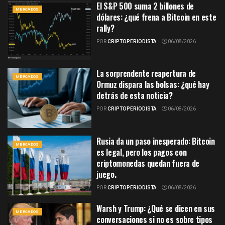
El S&P 500 suma 2 billones de
MERCADOS
dólares: ¿qué frena a Bitcoin en este
rally?
POR
CRIPTOPERIODISTA
06/08/2026
La sorprendente reapertura de
MERCADOS
Ormuz dispara las bolsas: ¿qué hay
detrás de esta noticia?
POR
CRIPTOPERIODISTA
06/08/2026
Rusia da un paso inesperado: Bitcoin
MERCADOS
es legal, pero los pagos con
criptomonedas quedan fuera de
juego.
POR
CRIPTOPERIODISTA
06/08/2026
Warsh y Trump: ¿Qué se dicen en sus
MERCADOS
conversaciones si no es sobre tipos