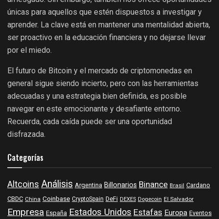
únicas para aquellos que estén dispuestos a investigar y
aprender. La clave está en mantener una mentalidad abierta,
ser proactivo en la educación financiera y no dejarse llevar
por el miedo.
El futuro de Bitcoin y el mercado de criptomonedas en
general sigue siendo incierto, pero con las herramientas
adecuadas y una estrategia bien definida, es posible
navegar en este emocionante y desafiante entorno.
Recuerda, cada caída puede ser una oportunidad
disfrazada.
Categorías
Análisis
Altcoins
Binance
Billonarios
Argentina
Cardano
Brasil
Coinbase
DeFi
CBDC
China
CryptoSpain
DEXES
Dogecoin
El Salvador
Empresa
Estados Unidos
Estafas
Europa
España
Eventos