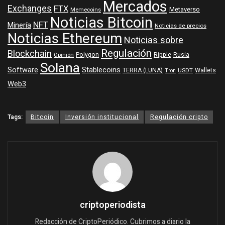
Mercados
Exchanges
FTX
Metaverso
Memecoins
Noticias Bitcoin
NFT
Minería
Noticias de precios
Noticias Ethereum
Noticias sobre
Regulación
Blockchain
Polygon
Ripple
Rusia
Opinión
Solana
Software
Stablecoins
TERRA (LUNA)
Wallets
USDT
Tron
Web3
Tags:
Bitcoin
Inversión institucional
Regulación cripto
criptoperiodista
Redacción de CriptoPeriódico. Cubrimos a diario la