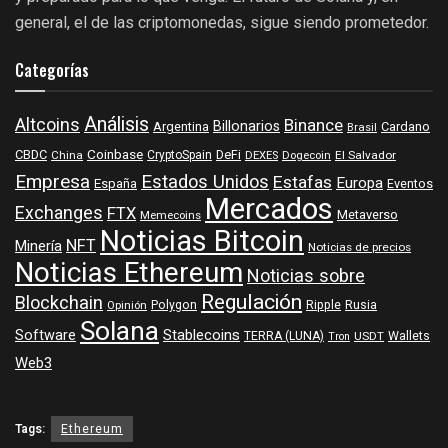
general, el de las criptomonedas, sigue siendo prometedor.
Categorías
Análisis
Altcoins
Binance
Billonarios
Argentina
Cardano
Brasil
Coinbase
DeFi
CBDC
China
CryptoSpain
DEXES
Dogecoin
El Salvador
Empresa
Estados Unidos
Estafas
Europa
España
Eventos
Mercados
Exchanges
FTX
Metaverso
Memecoins
Noticias Bitcoin
NFT
Minería
Noticias de precios
Noticias Ethereum
Noticias sobre
Regulación
Blockchain
Polygon
Ripple
Rusia
Opinión
Solana
Software
Stablecoins
TERRA (LUNA)
Wallets
USDT
Tron
Web3
Tags:
Ethereum