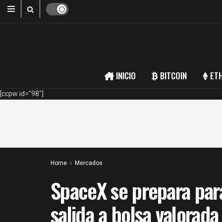
INICIO
BITCOIN
ET
[ccpw id="98"]
Home
Mercados
SpaceX se prepara para
salida a bolsa valorada