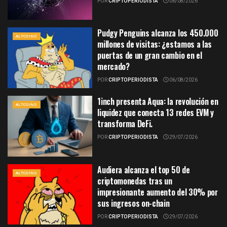
POR
CRIPTOPERIODISTA
06/08/2026
Pudgy Penguins alcanza los 450.000
ALTCOINS
millones de visitas: ¿estamos a las
puertas de un gran cambio en el
mercado?
POR
CRIPTOPERIODISTA
06/08/2026
1inch presenta Aqua: la revolución en
ALTCOINS
liquidez que conecta 13 redes EVM y
transforma DeFi.
POR
CRIPTOPERIODISTA
29/07/2026
Audiera alcanza el top 50 de
ALTCOINS
criptomonedas tras un
impresionante aumento del 30% por
sus ingresos on-chain
POR
CRIPTOPERIODISTA
29/07/2026