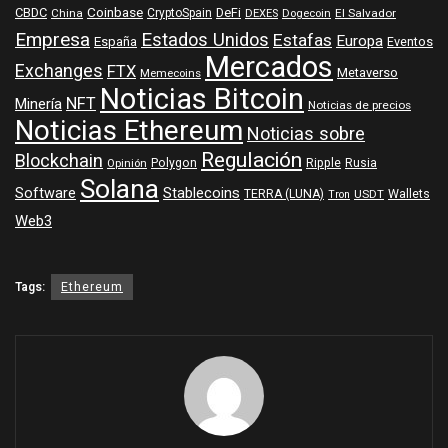
Coinbase
DeFi
CBDC
China
CryptoSpain
DEXES
Dogecoin
El Salvador
Empresa
Estados Unidos
Estafas
Europa
España
Eventos
Mercados
Exchanges
FTX
Metaverso
Memecoins
Noticias Bitcoin
NFT
Minería
Noticias de precios
Noticias Ethereum
Noticias sobre
Regulación
Blockchain
Polygon
Ripple
Rusia
Opinión
Solana
Software
Stablecoins
TERRA (LUNA)
Wallets
USDT
Tron
Web3
Tags:
Ethereum