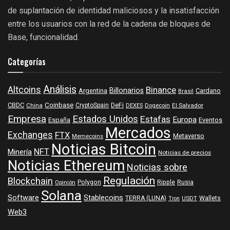
de suplantación de identidad maliciosos y la insatisfacción
entre los usuarios con la red de la cadena de bloques de
Base, funcionalidad.
Categorías
Análisis
Altcoins
Binance
Billonarios
Argentina
Cardano
Brasil
Coinbase
DeFi
CBDC
China
CryptoSpain
DEXES
Dogecoin
El Salvador
Empresa
Estados Unidos
Estafas
Europa
España
Eventos
Mercados
Exchanges
FTX
Metaverso
Memecoins
Noticias Bitcoin
NFT
Minería
Noticias de precios
Noticias Ethereum
Noticias sobre
Regulación
Blockchain
Polygon
Ripple
Rusia
Opinión
Solana
Software
Stablecoins
TERRA (LUNA)
Wallets
USDT
Tron
Web3