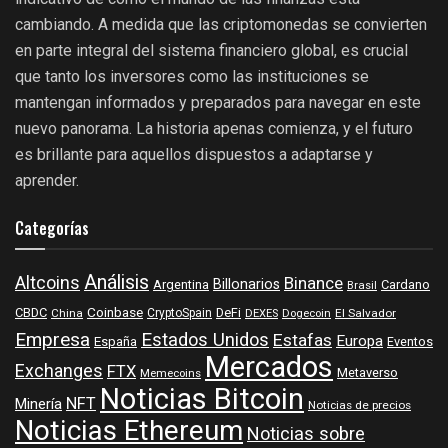
cambiando. A medida que las criptomonedas se convierten
en parte integral del sistema financiero global, es crucial
que tanto los inversores como las instituciones se
mantengan informados y preparados para navegar en este
nuevo panorama. La historia apenas comienza, y el futuro
es brillante para aquellos dispuestos a adaptarse y
aprender.
Categorías
Análisis
Altcoins
Binance
Billonarios
Argentina
Cardano
Brasil
Coinbase
DeFi
CBDC
China
CryptoSpain
DEXES
Dogecoin
El Salvador
Empresa
Estados Unidos
Estafas
Europa
España
Eventos
Mercados
Exchanges
FTX
Metaverso
Memecoins
Noticias Bitcoin
NFT
Minería
Noticias de precios
Noticias Ethereum
Noticias sobre