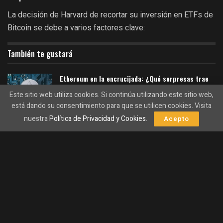
La decisión de Harvard de recortar su inversión en ETFs de
Bitcoin se debe a varios factores clave:
También te gustará
Ethereum en la encrucijada: ¿Qué sorpresas trae
su cotización este 9 de agosto?
Este sitio web utiliza cookies. Si continúa utilizando este sitio web,
09/08/2026
está dando su consentimiento para que se utilicen cookies. Visita
nuestra
Política de Privacidad y Cookies
.
Acepto
La vorágine de la especulación: criptomonedas,
derivados y mercados de predicción en auge.
09/08/2026
Volatilidad del mercado:
El mercado de
criptomonedas es conocido por su inestabilidad, lo que
puede ser un riesgo significativo para los inversores
institucionales.