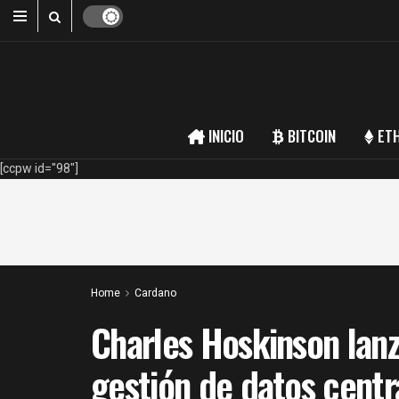
INICIO
BITCOIN
ET
[ccpw id="98"]
Home
Cardano
Charles Hoskinson lanz
gestión de datos centr