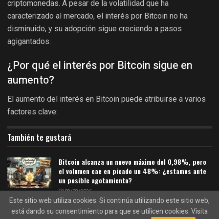
criptomonedas. A pesar de la volatilidad que ha
caracterizado al mercado, el interés por Bitcoin no ha
disminuido, y su adopción sigue creciendo a pasos
agigantados.
¿Por qué el interés por Bitcoin sigue en
aumento?
El aumento del interés en Bitcoin puede atribuirse a varios
factores clave:
También te gustará
Bitcoin alcanza un nuevo máximo del 0,98%, pero
el volumen cae en picado un 48%: ¿estamos ante
un posible agotamiento?
09/08/2026
Este sitio web utiliza cookies. Si continúa utilizando este sitio web,
La división de Bitcoin: BIP-110 lucha por sobrevivir
está dando su consentimiento para que se utilicen cookies. Visita
con un apoyo del 2,53%