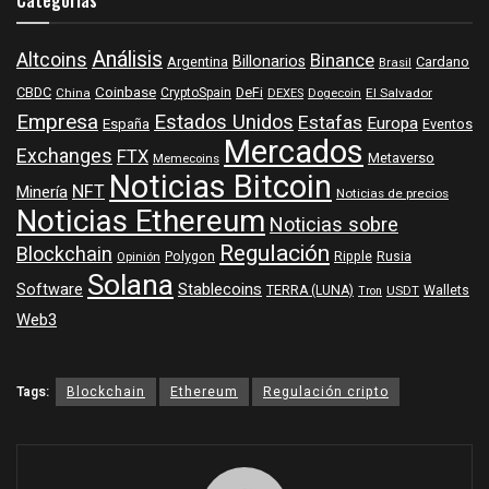
Categorías
Análisis
Altcoins
Binance
Billonarios
Argentina
Cardano
Brasil
Coinbase
DeFi
CBDC
China
CryptoSpain
DEXES
Dogecoin
El Salvador
Empresa
Estados Unidos
Estafas
Europa
España
Eventos
Mercados
Exchanges
FTX
Metaverso
Memecoins
Noticias Bitcoin
NFT
Minería
Noticias de precios
Noticias Ethereum
Noticias sobre
Regulación
Blockchain
Polygon
Ripple
Rusia
Opinión
Solana
Software
Stablecoins
TERRA (LUNA)
Wallets
USDT
Tron
Web3
Tags:
Blockchain
Ethereum
Regulación cripto