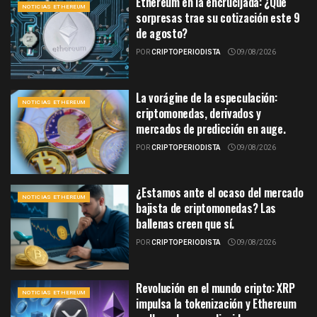
Ethereum en la encrucijada: ¿Qué
NOTICIAS ETHEREUM
sorpresas trae su cotización este 9
de agosto?
POR
CRIPTOPERIODISTA
09/08/2026
La vorágine de la especulación:
NOTICIAS ETHEREUM
criptomonedas, derivados y
mercados de predicción en auge.
POR
CRIPTOPERIODISTA
09/08/2026
¿Estamos ante el ocaso del mercado
NOTICIAS ETHEREUM
bajista de criptomonedas? Las
ballenas creen que sí.
POR
CRIPTOPERIODISTA
09/08/2026
Revolución en el mundo cripto: XRP
NOTICIAS ETHEREUM
impulsa la tokenización y Ethereum