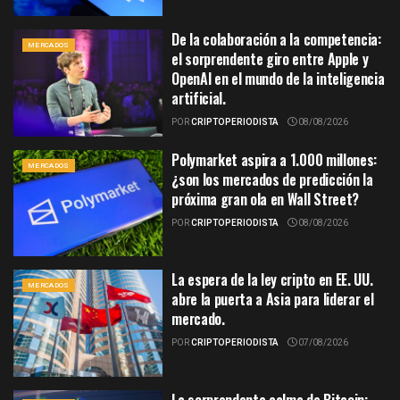
De la colaboración a la competencia:
MERCADOS
el sorprendente giro entre Apple y
OpenAI en el mundo de la inteligencia
artificial.
POR
CRIPTOPERIODISTA
08/08/2026
Polymarket aspira a 1.000 millones:
MERCADOS
¿son los mercados de predicción la
próxima gran ola en Wall Street?
POR
CRIPTOPERIODISTA
08/08/2026
La espera de la ley cripto en EE. UU.
MERCADOS
abre la puerta a Asia para liderar el
mercado.
POR
CRIPTOPERIODISTA
07/08/2026
La sorprendente calma de Bitcoin: