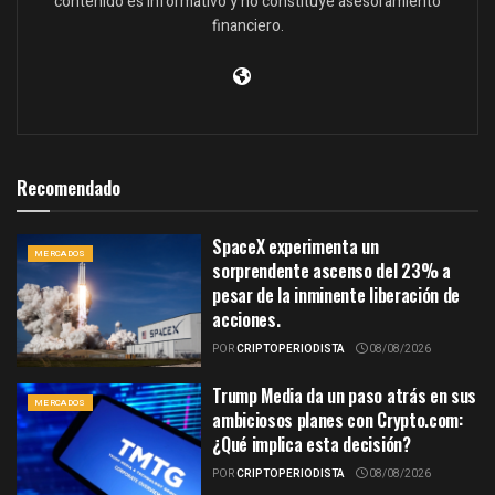
contenido es informativo y no constituye asesoramiento
financiero.
Recomendado
SpaceX experimenta un
MERCADOS
sorprendente ascenso del 23% a
pesar de la inminente liberación de
acciones.
POR
CRIPTOPERIODISTA
08/08/2026
Trump Media da un paso atrás en sus
MERCADOS
ambiciosos planes con Crypto.com:
¿Qué implica esta decisión?
POR
CRIPTOPERIODISTA
08/08/2026