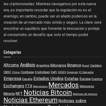
las criptomonedas. Mientras navegamos por esta nueva
era, es importante recordar que la regulación no es el
enemigo; en cambio, puede ser un aliado poderoso en la
creación de un mercado más sólido y seguro. La clave será
encontrar un equilibrio que fomente la innovación y proteja
al consumidor, un desafío que solo el tiempo podrá
resolver.
Categorías
Análisis
Altcoins
Binance
Billonarios
Argentina
Cardano
Brasil
Coinbase
DeFi
CBDC
China
CryptoSpain
DEXES
Dogecoin
El Salvador
Empresa
Estados Unidos
Estafas
Europa
España
Eventos
Mercados
Exchanges
FTX
Metaverso
Memecoins
Noticias Bitcoin
NFT
Minería
Noticias de precios
Noticias Ethereum
Noticias sobre