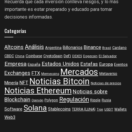
Recuerda que cada inversión conlleva riesgos, y lo más
importante es estar preparado y educado para tomar
decisiones informadas.
Categorías
Análisis
Altcoins
Binance
Billonarios
Argentina
Cardano
Brasil
Coinbase
DeFi
CBDC
China
CryptoSpain
DEXES
Dogecoin
El Salvador
Empresa
Estados Unidos
Estafas
Europa
España
Eventos
Mercados
Exchanges
FTX
Metaverso
Memecoins
Noticias Bitcoin
NFT
Minería
Noticias de precios
Noticias Ethereum
Noticias sobre
Regulación
Blockchain
Polygon
Ripple
Rusia
Opinión
Solana
Software
Stablecoins
TERRA (LUNA)
Wallets
USDT
Tron
Web3