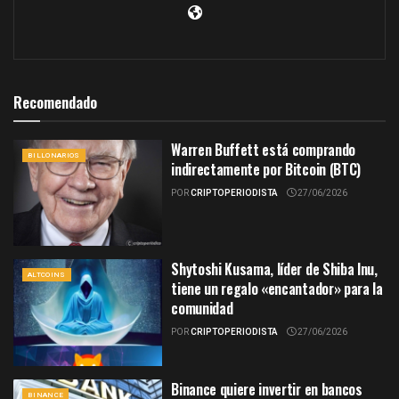
Recomendado
Warren Buffett está comprando
BILLONARIOS
indirectamente por Bitcoin (BTC)
POR
CRIPTOPERIODISTA
27/06/2026
Shytoshi Kusama, líder de Shiba Inu,
ALTCOINS
tiene un regalo «encantador» para la
comunidad
POR
CRIPTOPERIODISTA
27/06/2026
Binance quiere invertir en bancos
BINANCE