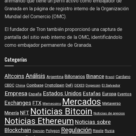
afirmando que tiene un perfil activo como embajador de
Granada en la página de registro interno de la Organización
Mundial del Comercio (OMC).
El fundador de Tron también proporcionó una captura de
pantalla del sitio web interno de la OMC, identificándolo
como embajador permanente de Granada.
Categorías
Análisis
Altcoins
Binance
Billonarios
Argentina
Cardano
Brasil
Coinbase
DeFi
CBDC
China
CryptoSpain
DEXES
Dogecoin
El Salvador
Empresa
Estados Unidos
Estafas
Europa
España
Eventos
Mercados
Exchanges
FTX
Metaverso
Memecoins
Noticias Bitcoin
NFT
Minería
Noticias de precios
Noticias Ethereum
Noticias sobre
Regulación
Blockchain
Polygon
Ripple
Rusia
Opinión