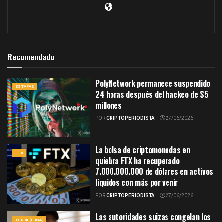
Recomendado
PolyNetwork permanece suspendido
ESTAFAS
24 horas después del hackeo de $5
millones
POR
CRIPTOPERIODISTA
27/06/2026
La bolsa de criptomonedas en
FTX
quiebra FTX ha recuperado
7.000.000.000 de dólares en activos
líquidos con más por venir
POR
CRIPTOPERIODISTA
27/06/2026
Las autoridades suizas congelan los
TERRA (LUNA)