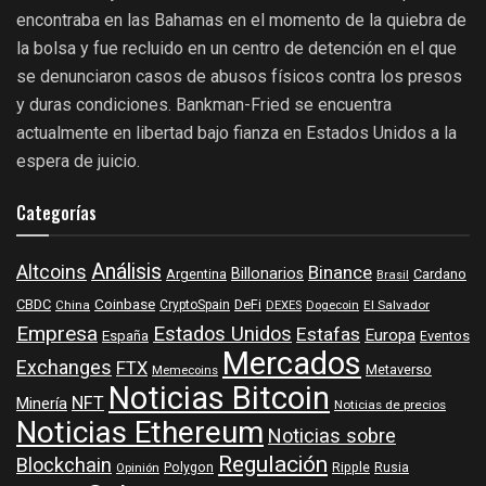
encontraba en las Bahamas en el momento de la quiebra de
la bolsa y fue recluido en un centro de detención en el que
se denunciaron casos de abusos físicos contra los presos
y duras condiciones. Bankman-Fried se encuentra
actualmente en libertad bajo fianza en Estados Unidos a la
espera de juicio.
Categorías
Análisis
Altcoins
Binance
Billonarios
Argentina
Cardano
Brasil
Coinbase
DeFi
CBDC
China
CryptoSpain
DEXES
Dogecoin
El Salvador
Empresa
Estados Unidos
Estafas
Europa
España
Eventos
Mercados
Exchanges
FTX
Metaverso
Memecoins
Noticias Bitcoin
NFT
Minería
Noticias de precios
Noticias Ethereum
Noticias sobre
Regulación
Blockchain
Polygon
Ripple
Rusia
Opinión