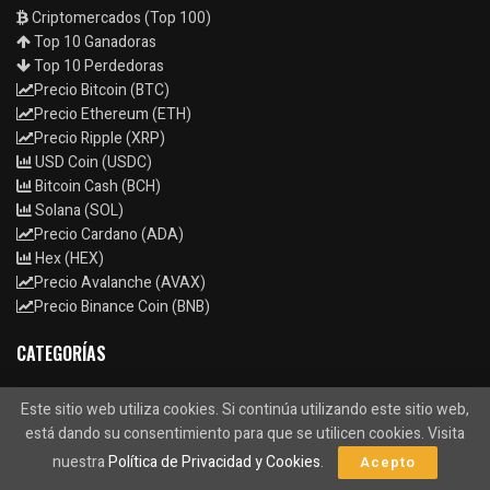
Criptomercados (Top 100)
Top 10 Ganadoras
Top 10 Perdedoras
Precio Bitcoin (BTC)
Precio Ethereum (ETH)
Precio Ripple (XRP)
USD Coin (USDC)
Bitcoin Cash (BCH)
Solana (SOL)
Precio Cardano (ADA)
Hex (HEX)
Precio Avalanche (AVAX)
Precio Binance Coin (BNB)
CATEGORÍAS
Altcoins
Análisis
Argentina
Billonarios
Binance
Este sitio web utiliza cookies. Si continúa utilizando este sitio web,
está dando su consentimiento para que se utilicen cookies. Visita
Brasil
Cardano
CBDC
China
Coinbase
nuestra
Política de Privacidad y Cookies
.
Acepto
CryptoSpain
DeFi
DEXES
Dogecoin
El Salvador