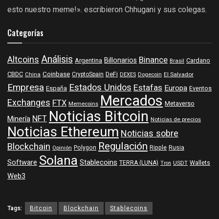
esto nuestro meme!». escribieron Chhugani y sus colegas.
Categorías
Análisis
Altcoins
Binance
Billonarios
Argentina
Cardano
Brasil
Coinbase
DeFi
CBDC
China
CryptoSpain
DEXES
Dogecoin
El Salvador
Empresa
Estados Unidos
Estafas
Europa
España
Eventos
Mercados
Exchanges
FTX
Metaverso
Memecoins
Noticias Bitcoin
NFT
Minería
Noticias de precios
Noticias Ethereum
Noticias sobre
Regulación
Blockchain
Polygon
Ripple
Rusia
Opinión
Solana
Software
Stablecoins
TERRA (LUNA)
Wallets
USDT
Tron
Web3
Tags:
Bitcoin
Blockchain
Stablecoins