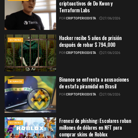
criptoactivos de Do Kwon y
Terraform Labs
POR
CRIPTOPERIODISTA
27/06/2026
Hacker recibe 5 años de prisión
ESTAFAS
después de robar $ 794,000
POR
CRIPTOPERIODISTA
27/06/2026
Binance se enfrenta a acusaciones
BINANCE
de estafa piramidal en Brasil
POR
CRIPTOPERIODISTA
27/06/2026
Frenesí de phishing: Escolares roban
ESTAFAS
millones de dólares en NFT para
comprar skins de Roblox