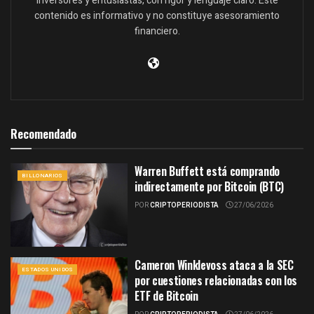
inversores y entusiastas, con rigor y lenguaje claro. Este
contenido es informativo y no constituye asesoramiento
financiero.
Recomendado
Warren Buffett está comprando
BILLONARIOS
indirectamente por Bitcoin (BTC)
POR
CRIPTOPERIODISTA
27/06/2026
Cameron Winklevoss ataca a la SEC
ESTADOS UNIDOS
por cuestiones relacionadas con los
ETF de Bitcoin