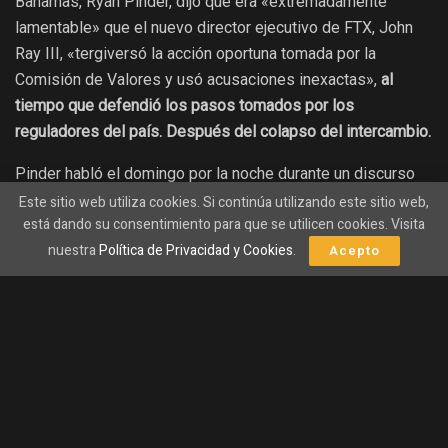
Bahamas, Ryan Pinder, dijo que era «extremadamente
lamentable» que el nuevo director ejecutivo de FTX, John
Ray III, «tergiversó la acción oportuna tomada por la
Comisión de Valores y usó acusaciones inexactas»,
al
tiempo que defendió los pasos tomados por los
reguladores del país. Después del colapso del intercambio.
Pinder habló el domingo por la noche durante un discurso
nacional
a través de Facebook Live,
donde instó a todas las
Este sitio web utiliza cookies. Si continúa utilizando este sitio web,
está dando su consentimiento para que se utilicen cookies. Visita
autoridades internacionales a «ejercer al menos la misma
nuestra
Política de Privacidad y Cookies
.
Acepto
prudencia y moderación en sus comentarios públicos que
nosotros para no perjudicar ninguno de los procedimientos
que están en curso». »
La tensión se ha estado
calentando
La tensión se ha ido acumulando entre las autoridades de