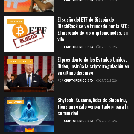
POR
CRIPTOPERIODISTA
27/06/2026
El sueño del ETF de Bitcoin de
EMPRESA
BlackRock se ve truncado por la SEC:
El mercado de las criptomonedas, en
vilo
POR
CRIPTOPERIODISTA
27/06/2026
El presidente de los Estados Unidos,
ESTADOS UNIDOS
Biden, insinúa la criptorregulación en
su último discurso
POR
CRIPTOPERIODISTA
27/06/2026
Shytoshi Kusama, líder de Shiba Inu,
ALTCOINS
tiene un regalo «encantador» para la
comunidad
POR
CRIPTOPERIODISTA
27/06/2026