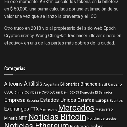
En ese momento, ASKfm calculó los tokens en la billetera
en $ 50,000, una suma calculada por una estimación de su
valor una vez que se lanzó la preventa y el ICO.
Otro truco en 2018 vio al propietario del sitio web Epoch
Cryptocurrency, Wong Ching-kit, tras hacer «llover dinero en
efectivo» en una de las partes más pobres de la ciudad.
Categorías
Análisis
Altcoins
Binance
Billonarios
Argentina
Cardano
Brasil
Coinbase
DeFi
CBDC
China
CryptoSpain
DEXES
Dogecoin
El Salvador
Empresa
Estados Unidos
Estafas
Europa
España
Eventos
Mercados
Exchanges
FTX
Metaverso
Memecoins
Noticias Bitcoin
NFT
Minería
Noticias de precios
Noticias Ethereum
Noticias sobre