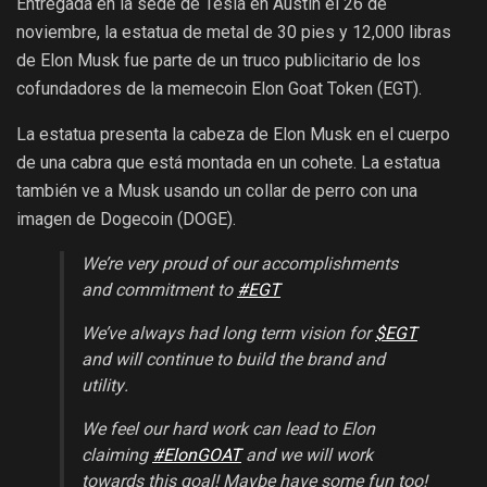
Entregada en la sede de Tesla en Austin el 26 de
noviembre, la estatua de metal de 30 pies y 12,000 libras
de Elon Musk fue parte de un truco publicitario de los
cofundadores de la memecoin Elon Goat Token (EGT).
La estatua presenta la cabeza de Elon Musk en el cuerpo
de una cabra que está montada en un cohete. La estatua
también ve a Musk usando un collar de perro con una
imagen de Dogecoin (DOGE).
We’re very proud of our accomplishments
and commitment to
#EGT
We’ve always had long term vision for
$EGT
and will continue to build the brand and
utility.
We feel our hard work can lead to Elon
claiming
#ElonGOAT
and we will work
towards this goal! Maybe have some fun too!