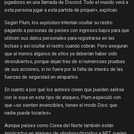
jugadores en una llamada de Discord. Todo el mundo verá a
esta persona jugar a esta partida de póquer», explican.
Según Plum, los
exploiters
intentan ocultar su rastro
pagando a personas de países con ingresos bajos para que
utilicen sus datos personales para registrarse en las
bolsas y así ocultar el rastro cuando cobran. Pero aseguran
que al menos algunos de ellos ya deberían haber sido
descubiertos, porque dejan tras de sí numerosas pruebas
de sus acciones, si no fuera por la falta de interés de las
fuerzas de seguridad en atraparlos.
En cuanto a por qué los autores creen que pueden salirse
con la suya en este tipo de ataques, Plum especuló con
que «se sienten invencibles, tienen el modo Dios: que
nadie puede tocarles».
Aunque países como Corea del Norte también están
implicados en ataques de
phishing
dirigidos a NFT, suelen