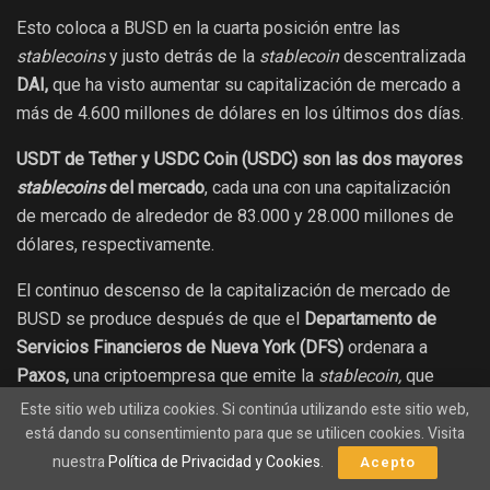
Esto coloca a BUSD en la cuarta posición entre las
stablecoins
y justo detrás de la
stablecoin
descentralizada
DAI,
que ha visto aumentar su capitalización de mercado a
más de 4.600 millones de dólares en los últimos dos días.
USDT de Tether y USDC Coin (USDC) son las dos mayores
stablecoins
del mercado
, cada una con una capitalización
de mercado de alrededor de 83.000 y 28.000 millones de
dólares, respectivamente.
El continuo descenso de la capitalización de mercado de
BUSD se produce después de que el
Departamento de
Servicios Financieros de Nueva York (DFS)
ordenara a
Paxos,
una criptoempresa que emite la
stablecoin,
que
dejara de acuñar tokens
BUSD.
Este sitio web utiliza cookies. Si continúa utilizando este sitio web,
está dando su consentimiento para que se utilicen cookies. Visita
En una alerta al consumidor, el DFS dijo que emitió la orden
nuestra
Política de Privacidad y Cookies
.
Acepto
«como resultado de varios problemas no resueltos