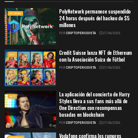
PolyNetwork permanece suspendido
ESTAFAS
24 horas después del hackeo de $5
millones
POR
CRIPTOPERIODISTA
27/06/2026
Credit Suisse lanza NFT de Ethereum
NFT
con la Asociación Suiza de Fútbol
POR
CRIPTOPERIODISTA
27/06/2026
La aplicación del concierto de Harry
NFT
Styles lleva a sus fans más allá de
One Direction con recompensas
basadas en blockchain
POR
CRIPTOPERIODISTA
27/06/2026
Vodafone confirma los rumores
EMPRESA