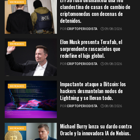
MERCADOS
clandestina de casas de cambio de
criptomonedas con decenas de
detenidos.
POR
CRIPTOPERIODISTA
09/08/2026
Elon Musk presenta Terafab, el
MERCADOS
sorprendente rascacielos que
redefine el lujo global.
POR
CRIPTOPERIODISTA
09/08/2026
Impactante ataque a Bitcoin: los
MERCADOS
hackers desmantelan nodos de
Lightning y se llevan todo.
POR
CRIPTOPERIODISTA
08/08/2026
Michael Burry lanza su dardo contra
MERCADOS
Oracle y la innovadora IA de Nebius.