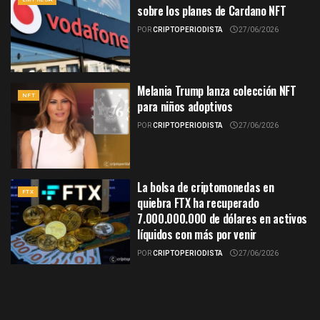
sobre los planes de Cardano NFT
POR
CRIPTOPERIODISTA
27/06/2026
Melania Trump lanza colección NFT
NFT
para niños adoptivos
POR
CRIPTOPERIODISTA
27/06/2026
La bolsa de criptomonedas en
FTX
quiebra FTX ha recuperado
7.000.000.000 de dólares en activos
líquidos con más por venir
POR
CRIPTOPERIODISTA
27/06/2026