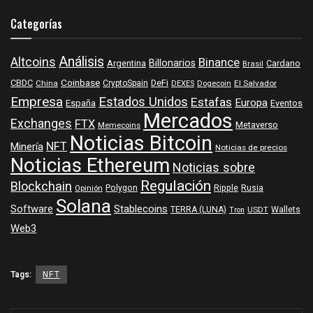
Categorías
Análisis
Altcoins
Binance
Billonarios
Argentina
Cardano
Brasil
Coinbase
DeFi
CBDC
China
CryptoSpain
DEXES
Dogecoin
El Salvador
Empresa
Estados Unidos
Estafas
Europa
España
Eventos
Mercados
Exchanges
FTX
Metaverso
Memecoins
Noticias Bitcoin
NFT
Minería
Noticias de precios
Noticias Ethereum
Noticias sobre
Regulación
Blockchain
Polygon
Ripple
Rusia
Opinión
Solana
Software
Stablecoins
TERRA (LUNA)
Wallets
USDT
Tron
Web3
Tags:
NFT