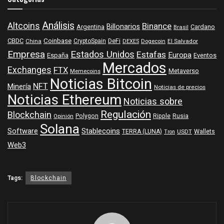
Análisis
Altcoins
Binance
Billonarios
Argentina
Cardano
Brasil
Coinbase
DeFi
CBDC
China
CryptoSpain
DEXES
Dogecoin
El Salvador
Empresa
Estados Unidos
Estafas
Europa
España
Eventos
Mercados
Exchanges
FTX
Metaverso
Memecoins
Noticias Bitcoin
NFT
Minería
Noticias de precios
Noticias Ethereum
Noticias sobre
Regulación
Blockchain
Polygon
Ripple
Rusia
Opinión
Solana
Software
Stablecoins
TERRA (LUNA)
Wallets
USDT
Tron
Web3
Tags:
Blockchain