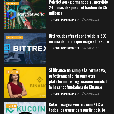
PolyNetwork permanece suspendido
ESTAFAS
24 horas después del hackeo de $5
millones
POR
CRIPTOPERIODISTA
27/06/2026
Bittrex desafía el control de la SEC
EXCHANGES
en una demanda que exige el despido
POR
CRIPTOPERIODISTA
27/06/2026
Si Binance no cumple la normativa,
BINANCE
prácticamente ninguna otra
plataforma de negociación mundial
lo hace: cofundadora de Binance
POR
CRIPTOPERIODISTA
27/06/2026
KuCoin exigirá verificación KYC a
KUCOIN
todos los usuarios a partir de julio