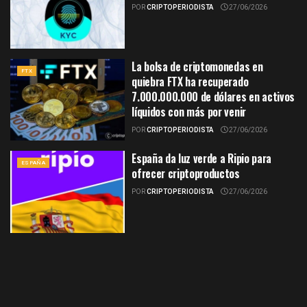
POR
CRIPTOPERIODISTA
27/06/2026
La bolsa de criptomonedas en
FTX
quiebra FTX ha recuperado
7.000.000.000 de dólares en activos
líquidos con más por venir
POR
CRIPTOPERIODISTA
27/06/2026
España da luz verde a Ripio para
ESPAÑA
ofrecer criptoproductos
POR
CRIPTOPERIODISTA
27/06/2026