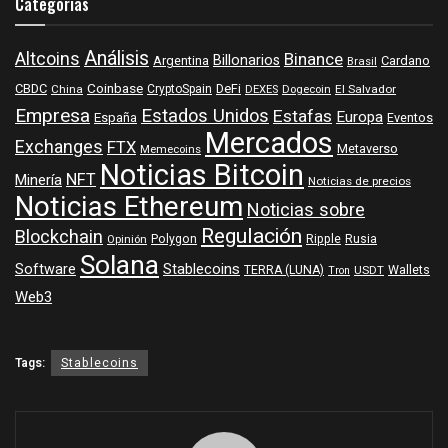
Categorías
Análisis
Altcoins
Binance
Billonarios
Argentina
Cardano
Brasil
Coinbase
DeFi
CBDC
China
CryptoSpain
DEXES
Dogecoin
El Salvador
Empresa
Estados Unidos
Estafas
Europa
España
Eventos
Mercados
Exchanges
FTX
Metaverso
Memecoins
Noticias Bitcoin
NFT
Minería
Noticias de precios
Noticias Ethereum
Noticias sobre
Regulación
Blockchain
Polygon
Ripple
Rusia
Opinión
Solana
Software
Stablecoins
TERRA (LUNA)
Wallets
USDT
Tron
Web3
Tags:
Stablecoins