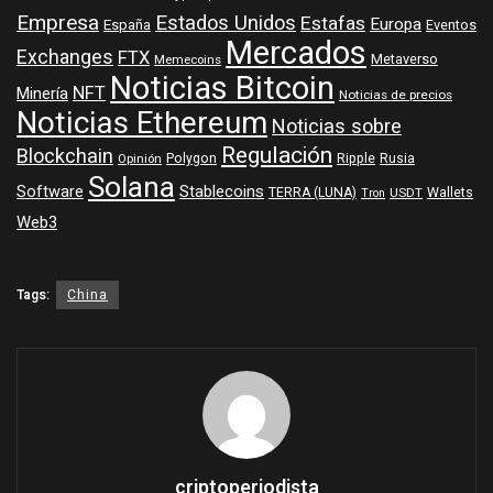
Empresa
Estados Unidos
Estafas
Europa
España
Eventos
Mercados
Exchanges
FTX
Metaverso
Memecoins
Noticias Bitcoin
NFT
Minería
Noticias de precios
Noticias Ethereum
Noticias sobre
Regulación
Blockchain
Polygon
Ripple
Rusia
Opinión
Solana
Software
Stablecoins
TERRA (LUNA)
Wallets
USDT
Tron
Web3
Tags:
China
criptoperiodista