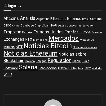
Categorías
Análisis
Altcoins
Binance
Billonarios
Argentina
Cardano
Brasil
Coinbase
DeFi
CBDC
China
CryptoSpain
DEXES
Dogecoin
El Salvador
Empresa
Estados Unidos
Estafas
Europa
España
Eventos
Mercados
Exchanges
FTX
Metaverso
Memecoins
Noticias Bitcoin
NFT
Minería
Noticias de precios
Noticias Ethereum
Noticias sobre
Regulación
Blockchain
Polygon
Ripple
Rusia
Opinión
Solana
Software
Stablecoins
TERRA (LUNA)
Wallets
USDT
Tron
Web3