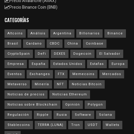
Precio Avalanche (AVAX)
Precio Binance Coin (BNB)
CATEGORÍAS
Altcoins
Análisis
Argentina
Billonarios
Binance
Brasil
Cardano
CBDC
China
Coinbase
CryptoSpain
DeFi
DEXES
Dogecoin
El Salvador
Empresa
España
Estados Unidos
Estafas
Europa
Eventos
Exchanges
FTX
Memecoins
Mercados
Metaverso
Minería
NFT
Noticias Bitcoin
Noticias de precios
Noticias Ethereum
Noticias sobre Blockchain
Opinión
Polygon
Regulación
Ripple
Rusia
Software
Solana
Stablecoins
TERRA (LUNA)
Tron
USDT
Wallets