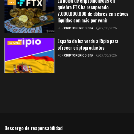
La bolsa de criptomonedas en
FTX
quiebra FTX ha recuperado
7.000.000.000 de dólares en activos
líquidos con más por venir
POR
CRIPTOPERIODISTA
27/06/2026
España da luz verde a Ripio para
ESPAÑA
ofrecer criptoproductos
POR
CRIPTOPERIODISTA
27/06/2026
Descargo de responsabilidad