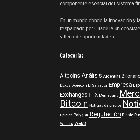
componente esencial del sistema fin
En un mundo donde la innovación y la 
respaldado por Citadel y un ecosist
y lleno de oportunidades.
Categorías
Análisis
Altcoins
Billonari
Argentina
Empresa
Esp
DEXES
Dogecoin
El Salvador
Merc
Exchanges
FTX
Memecoins
Bitcoin
Noti
Noticias de precios
Regulación
Polygon
Ripple
Ru
Opinión
Web3
Wallets