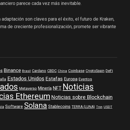
anciero parece cada vez más inevitable.
adaptación son claves para el éxito, el futuro de Kraken,
ema de creciente profesionalización, promete ser vibrante
Binance
os
Coinbase
DeFi
Cardano
CBDC
Brasil
China
CryptoSpain
Estados Unidos
Estafas
Europa
aña
Eventos
ados
Noticias
NFT
Minería
Metaverso
cias Ethereum
Noticias sobre Blockchain
Solana
Software
Stablecoins
sia
TERRA (LUNA)
USDT
Tron