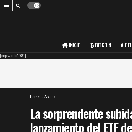
INICIO
BITCOIN
ET
[ccpw id="98"]
Home
Solana
La sorprendente subida
lanzamiento del ETF de 