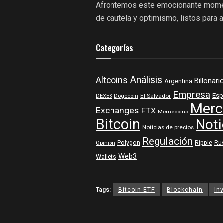
Afrontemos este emocionante momen
de cautela y optimismo, listos para 
Categorías
Análisis
Altcoins
Billonari
Argentina
Empresa
Esp
DEXES
Dogecoin
El Salvador
Merc
Exchanges
FTX
Memecoins
Bitcoin
Noti
Noticias de precios
Regulación
Polygon
Ripple
Ru
Opinión
Web3
Wallets
Tags:
Bitcoin ETF
Blockchain
In