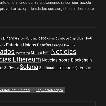
to en el mundo de las criptomonedas con una mezcla
aprovechar las oportunidades que surgirán en el horizonte.
Binance
os
Coinbase
DeFi
Cardano
CBDC
Brasil
China
CryptoSpain
Estados Unidos
Estafas
Europa
aña
Eventos
ados
Noticias
NFT
Minería
Metaverso
cias Ethereum
Noticias sobre Blockchain
Solana
Software
Stablecoins
sia
TERRA (LUNA)
USDT
Tron
versión institucional
Regulación cripto