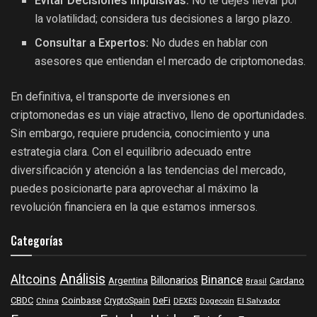
Evitar Decisiones Impulsivas:
No te dejes llevar por
la volatilidad; considera tus decisiones a largo plazo.
Consultar a Expertos:
No dudes en hablar con
asesores que entiendan el mercado de criptomonedas.
En definitiva, el transporte de inversiones en
criptomonedas es un viaje atractivo, lleno de oportunidades.
Sin embargo, requiere prudencia, conocimiento y una
estrategia clara. Con el equilibrio adecuado entre
diversificación y atención a las tendencias del mercado,
puedes posicionarte para aprovechar al máximo la
revolución financiera en la que estamos inmersos.
Categorías
Análisis
Altcoins
Binance
Billonarios
Argentina
Cardano
Brasil
Coinbase
DeFi
CBDC
China
CryptoSpain
DEXES
Dogecoin
El Salvador