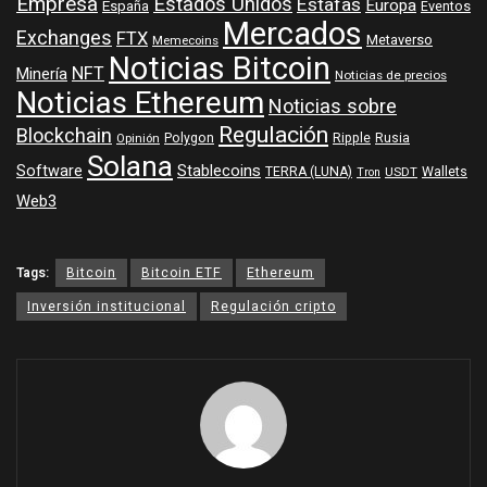
Empresa
Estados Unidos
Estafas
Europa
España
Eventos
Mercados
Exchanges
FTX
Metaverso
Memecoins
Noticias Bitcoin
NFT
Minería
Noticias de precios
Noticias Ethereum
Noticias sobre
Regulación
Blockchain
Polygon
Ripple
Rusia
Opinión
Solana
Software
Stablecoins
TERRA (LUNA)
Wallets
USDT
Tron
Web3
Tags:
Bitcoin
Bitcoin ETF
Ethereum
Inversión institucional
Regulación cripto