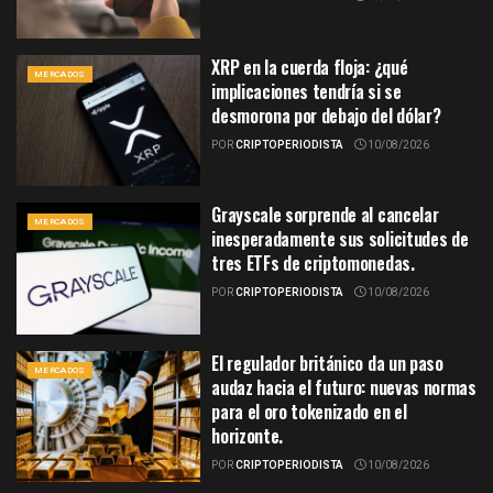
XRP en la cuerda floja: ¿qué
MERCADOS
implicaciones tendría si se
desmorona por debajo del dólar?
POR
CRIPTOPERIODISTA
10/08/2026
Grayscale sorprende al cancelar
MERCADOS
inesperadamente sus solicitudes de
tres ETFs de criptomonedas.
POR
CRIPTOPERIODISTA
10/08/2026
El regulador británico da un paso
MERCADOS
audaz hacia el futuro: nuevas normas
para el oro tokenizado en el
horizonte.
POR
CRIPTOPERIODISTA
10/08/2026