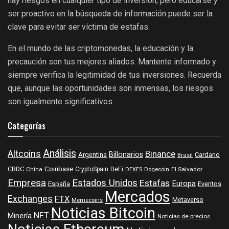
hay riesgos en cualquier tipo de inversión, pero educarse y
ser proactivo en la búsqueda de información puede ser la
clave para evitar ser víctima de estafas.
En el mundo de las criptomonedas, la educación y la
precaución son tus mejores aliados. Mantente informado y
siempre verifica la legitimidad de tus inversiones. Recuerda
que, aunque las oportunidades son inmensas, los riesgos
son igualmente significativos.
Categorías
Análisis
Altcoins
Binance
Billonarios
Argentina
Cardano
Brasil
Coinbase
DeFi
CBDC
China
CryptoSpain
DEXES
Dogecoin
El Salvador
Empresa
Estados Unidos
Estafas
Europa
España
Eventos
Mercados
Exchanges
FTX
Metaverso
Memecoins
Noticias Bitcoin
NFT
Minería
Noticias de precios