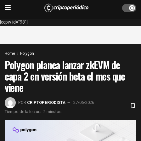
[ccpw id="98"]
Home
Polygon
Polygon planea lanzar zkEVM de
capa 2 en versión beta el mes que
viene
POR
CRIPTOPERIODISTA
27/06/2026
Tiempo de la lectura: 2 minutos