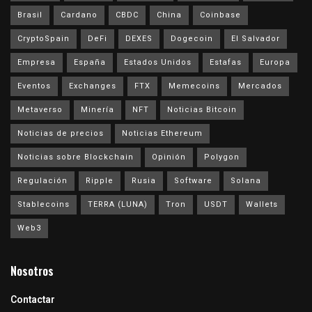
Brasil
Cardano
CBDC
China
Coinbase
CryptoSpain
DeFi
DEXES
Dogecoin
El Salvador
Empresa
España
Estados Unidos
Estafas
Europa
Eventos
Exchanges
FTX
Memecoins
Mercados
Metaverso
Minería
NFT
Noticias Bitcoin
Noticias de precios
Noticias Ethereum
Noticias sobre Blockchain
Opinión
Polygon
Regulación
Ripple
Rusia
Software
Solana
Stablecoins
TERRA (LUNA)
Tron
USDT
Wallets
Web3
Nosotros
Contactar