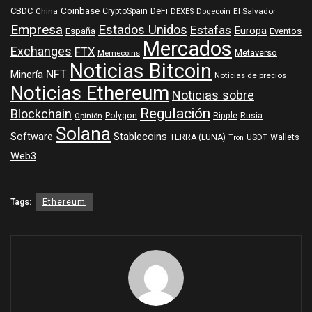
Coinbase
DeFi
CBDC
China
CryptoSpain
DEXES
Dogecoin
El Salvador
Empresa
Estados Unidos
Estafas
Europa
España
Eventos
Mercados
Exchanges
FTX
Metaverso
Memecoins
Noticias Bitcoin
NFT
Minería
Noticias de precios
Noticias Ethereum
Noticias sobre
Regulación
Blockchain
Polygon
Ripple
Rusia
Opinión
Solana
Software
Stablecoins
TERRA (LUNA)
Wallets
USDT
Tron
Web3
Tags:
Ethereum