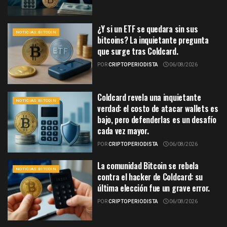
¿Y si un ETF se quedara sin sus
NOTICIAS BITCOIN
bitcoins? La inquietante pregunta
que surge tras Coldcard.
POR
CRIPTOPERIODISTA
06/08/2026
Coldcard revela una inquietante
NOTICIAS BITCOIN
verdad: el costo de atacar wallets es
bajo, pero defenderlas es un desafío
cada vez mayor.
POR
CRIPTOPERIODISTA
06/08/2026
La comunidad Bitcoin se rebela
NOTICIAS BITCOIN
contra el hacker de Coldcard: su
última elección fue un grave error.
POR
CRIPTOPERIODISTA
06/08/2026