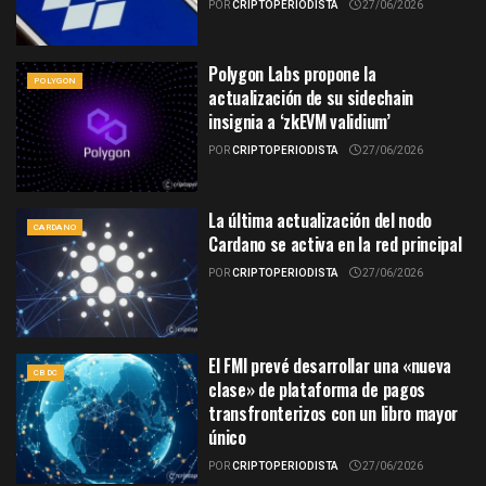
POR
CRIPTOPERIODISTA
27/06/2026
Polygon Labs propone la
POLYGON
actualización de su sidechain
insignia a ‘zkEVM validium’
POR
CRIPTOPERIODISTA
27/06/2026
La última actualización del nodo
CARDANO
Cardano se activa en la red principal
POR
CRIPTOPERIODISTA
27/06/2026
El FMI prevé desarrollar una «nueva
CBDC
clase» de plataforma de pagos
transfronterizos con un libro mayor
único
POR
CRIPTOPERIODISTA
27/06/2026