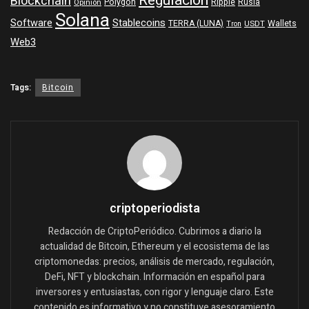
Regulación
Blockchain
Polygon
Ripple
Rusia
Opinión
Solana
Software
Stablecoins
TERRA (LUNA)
Wallets
USDT
Tron
Web3
Tags:
Bitcoin
criptoperiodista
Redacción de CriptoPeriódico. Cubrimos a diario la
actualidad de Bitcoin, Ethereum y el ecosistema de las
criptomonedas: precios, análisis de mercado, regulación,
DeFi, NFT y blockchain. Información en español para
inversores y entusiastas, con rigor y lenguaje claro. Este
contenido es informativo y no constituye asesoramiento