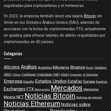
registradas para criptocarteras y el metaverso.
En 2022, la empresa también lanzó una tarjeta
Bitcoin
sin
límite en los Emiratos Árabes Unidos (EAU), además de
asociarse con la bolsa de criptomonedas FTX, actualmente
en quiebra, para ofrecer tarjetas de débito respaldadas por
criptomonedas en 40 países.
Categorías
Análisis
Altcoins
Binance
Billonarios
Argentina
Cardano
Brasil
Coinbase
DeFi
CBDC
China
CryptoSpain
DEXES
Dogecoin
El Salvador
Empresa
Estados Unidos
Estafas
Europa
España
Eventos
Mercados
Exchanges
FTX
Metaverso
Memecoins
Noticias Bitcoin
NFT
Minería
Noticias de precios
Noticias Ethereum
Noticias sobre