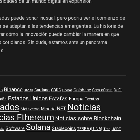
sidades de un mundo digital en expansión.
das puede sonar inusual, pero podría ser el comienzo de
as se adaptan a las tendencias emergentes. La historia de
rar cómo la innovación puede cambiar la manera en que
cotidianos. Sin duda, estamos ante un panorama
s.
Binance
os
Coinbase
DeFi
Cardano
CBDC
Brasil
China
CryptoSpain
Estados Unidos
Estafas
Europa
aña
Eventos
ados
Noticias
NFT
Minería
Metaverso
cias Ethereum
Noticias sobre Blockchain
Solana
Software
Stablecoins
sia
TERRA (LUNA)
USDT
Tron