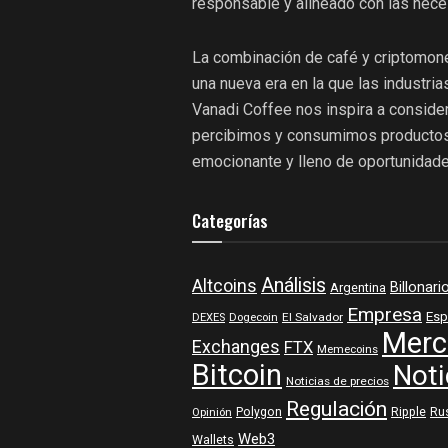
responsable y alineado con las nece
La combinación de café y criptomone
una nueva era en la que las industri
Vanadi Coffee nos inspira a conside
percibimos y consumimos productos 
emocionante y lleno de oportunidade
Categorías
Análisis
Altcoins
Billonari
Argentina
Empresa
Esp
DEXES
Dogecoin
El Salvador
Merc
Exchanges
FTX
Memecoins
Bitcoin
Noti
Noticias de precios
Regulación
Polygon
Ripple
Ru
Opinión
Web3
Wallets