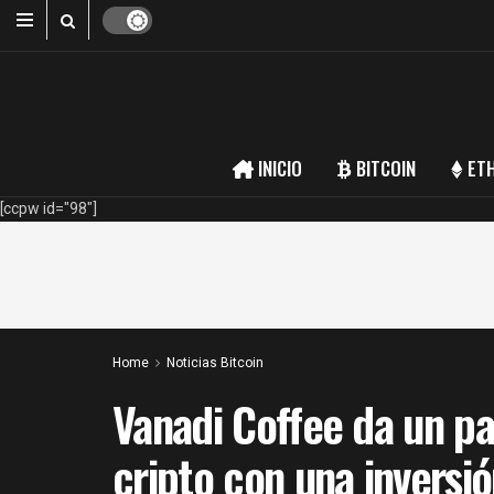
INICIO
BITCOIN
ET
[ccpw id="98"]
Home
Noticias Bitcoin
Vanadi Coffee da un p
cripto con una inversió