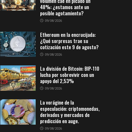
volumen cae en picado un
48%: ¿estamos ante un
posible agotamiento?
09/08/2026
Ethereum en la encrucijada:
¿Qué sorpresas trae su
cotización este 9 de agosto?
09/08/2026
La división de Bitcoin: BIP-110
lucha por sobrevivir con un
apoyo del 2,53%
09/08/2026
La vorágine de la
especulación: criptomonedas,
derivados y mercados de
predicción en auge.
09/08/2026