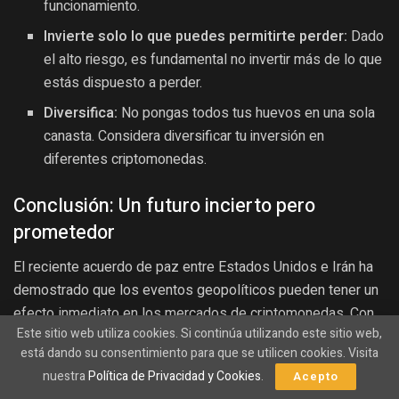
funcionamiento.
Invierte solo lo que puedes permitirte perder:
Dado
el alto riesgo, es fundamental no invertir más de lo que
estás dispuesto a perder.
Diversifica:
No pongas todos tus huevos en una sola
canasta. Considera diversificar tu inversión en
diferentes criptomonedas.
Conclusión: Un futuro incierto pero
prometedor
El reciente acuerdo de paz entre Estados Unidos e Irán ha
demostrado que los eventos geopolíticos pueden tener un
efecto inmediato en los mercados de criptomonedas. Con
Este sitio web utiliza cookies. Si continúa utilizando este sitio web,
Bitcoin alcanzando los 64,000 dólares, los inversores
está dando su consentimiento para que se utilicen cookies. Visita
tienen la oportunidad de aprovechar este crecimiento, pero
nuestra
Política de Privacidad y Cookies
.
Acepto
también deben ser conscientes de los riesgos que