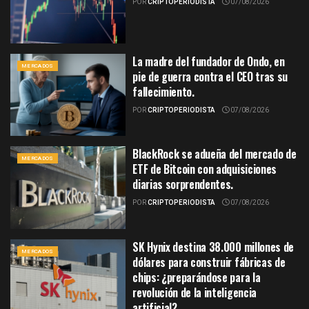
POR
CRIPTOPERIODISTA
07/08/2026
La madre del fundador de Ondo, en
MERCADOS
pie de guerra contra el CEO tras su
fallecimiento.
POR
CRIPTOPERIODISTA
07/08/2026
BlackRock se adueña del mercado de
MERCADOS
ETF de Bitcoin con adquisiciones
diarias sorprendentes.
POR
CRIPTOPERIODISTA
07/08/2026
SK Hynix destina 38.000 millones de
MERCADOS
dólares para construir fábricas de
chips: ¿preparándose para la
revolución de la inteligencia
artificial?