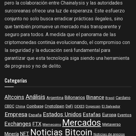
pero la colaboración entre Chainalysis y las autoridades
surcoreanas ofrece una luz de esperanza. Este esfuerzo
conjunto no solo busca erradicar prácticas ilegales, sino
que también promueve un mercado más transparente y
seguro para todos. A medida que el panorama de las
criptomonedas continúa evolucionando, el compromiso con
la seguridad y la educación será fundamental para
garantizar que esta tecnología siga siendo una herramienta
de progreso y no de delito.
Categorías
Análisis
Altcoins
Binance
Billonarios
Argentina
Cardano
Brasil
Coinbase
DeFi
CBDC
China
CryptoSpain
DEXES
Dogecoin
El Salvador
Empresa
Estados Unidos
Estafas
Europa
España
Eventos
Mercados
Exchanges
FTX
Metaverso
Memecoins
Noticias Bitcoin
NFT
Minería
Noticias de precios