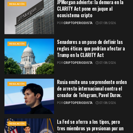
JPMorgan advierte: la demora en la
REGULACIÓN
CLARITY Act pone en jaque al
ecosistema cripto
POR
CRIPTOPERIODISTA
07/08/2026
Senadores a un paso de definir las
REGULACIÓN
reglas éticas que podrían afectar a
Trump en la CLARITY Act
POR
CRIPTOPERIODISTA
07/08/2026
Rusia emite una sorprendente orden
REGULACIÓN
de arresto internacional contra el
creador de Telegram, Pavel Durov.
POR
CRIPTOPERIODISTA
07/08/2026
La Fed se aferra a los tipos, pero
REGULACIÓN
tres miembros ya presionan por un