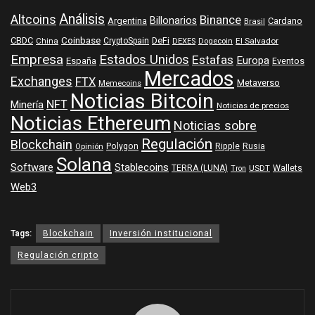
Análisis
Altcoins
Binance
Billonarios
Argentina
Cardano
Brasil
Coinbase
DeFi
CBDC
China
CryptoSpain
DEXES
Dogecoin
El Salvador
Empresa
Estados Unidos
Estafas
Europa
España
Eventos
Mercados
Exchanges
FTX
Metaverso
Memecoins
Noticias Bitcoin
NFT
Minería
Noticias de precios
Noticias Ethereum
Noticias sobre
Regulación
Blockchain
Polygon
Ripple
Rusia
Opinión
Solana
Software
Stablecoins
TERRA (LUNA)
Wallets
USDT
Tron
Web3
Tags:
Blockchain
Inversión institucional
Regulación cripto