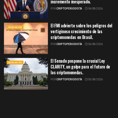
incremento inesperado.
POR
CRIPTOPERIODISTA
06/08/2026
El FMI advierte sobre los peligros del
REGULACIÓN
vertiginoso crecimiento de las
criptomonedas en Brasil.
POR
CRIPTOPERIODISTA
06/08/2026
El Senado pospone la crucial Ley
REGULACIÓN
CLARITY, un golpe para el futuro de
las criptomonedas.
POR
CRIPTOPERIODISTA
05/08/2026