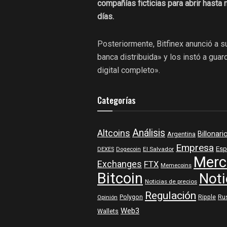
compañías ficticias para abrir hast
días.
Posteriormente, Bitfinex anunció a s
banca distribuida» y los instó a gua
digital completo».
Categorías
Análisis
Altcoins
Billonari
Argentina
Empresa
Esp
DEXES
Dogecoin
El Salvador
Merc
Exchanges
FTX
Memecoins
Bitcoin
Noti
Noticias de precios
Regulación
Polygon
Ripple
Ru
Opinión
Web3
Wallets