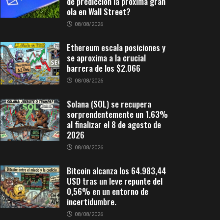
de predicción la próxima gran
ola en Wall Street?
08/08/2026
Ethereum escala posiciones y
se aproxima a la crucial
barrera de los $2.066
08/08/2026
Solana (SOL) se recupera
sorprendentemente un 1.63%
al finalizar el 8 de agosto de
2026
08/08/2026
Bitcoin alcanza los 64.983,44
USD tras un leve repunte del
0,56% en un entorno de
incertidumbre.
08/08/2026