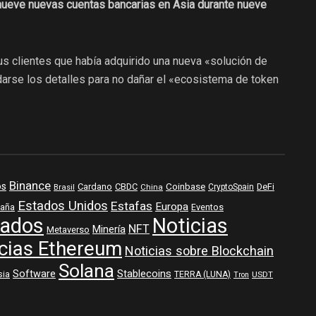
a nueve nuevas cuentas bancarias en Asia durante nueve
us clientes que había adquirido una nueva «solución de
rdarse los detalles para no dañar el «ecosistema de token
Binance
os
Coinbase
DeFi
Cardano
CBDC
Brasil
China
CryptoSpain
Estados Unidos
Estafas
Europa
aña
Eventos
ados
Noticias
NFT
Minería
Metaverso
cias Ethereum
Noticias sobre Blockchain
Solana
Software
Stablecoins
sia
TERRA (LUNA)
USDT
Tron