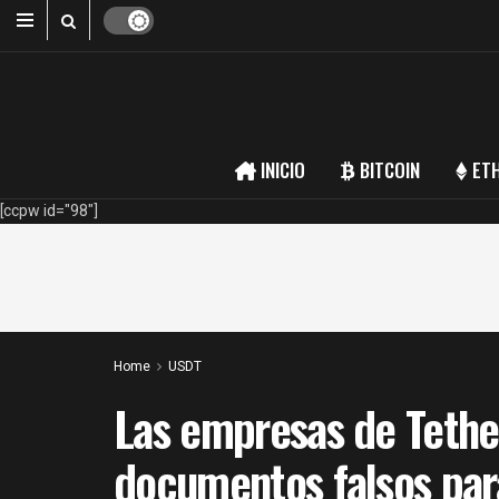
INICIO
BITCOIN
ET
[ccpw id="98"]
Home
USDT
Las empresas de Teth
documentos falsos para