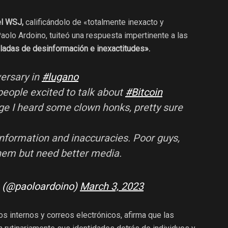
el WSJ,
calificándolo de «totalmente inexacto y
olo Ardoino, tuiteó una respuesta impertinente a las
ladas de desinformación e inexactitudes».
versary in
#lugano
eople excited to talk about
#Bitcoin
ge I heard some clown honks, pretty sure
nformation and inaccuracies. Poor guys,
them but need better media.
 (@paoloardoino)
March 3, 2023
os internos y correos electrónicos, afirma que las