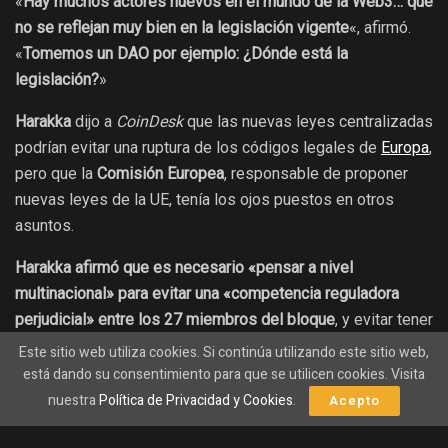
«
Hay muchos actores nuevos en el mundo de la Web3… que
no se reflejan muy bien en la legislación vigente
«, afirmó.
«
Tomemos un DAO por ejemplo: ¿Dónde está la
legislación?
»
Harakka
dijo a
CoinDesk
que las nuevas leyes centralizadas
podrían evitar una ruptura de los códigos legales de
Europa
,
pero que la
Comisión Europea
, responsable de proponer
nuevas leyes de la UE, tenía los ojos puestos en otros
asuntos.
Harakka afirmó que es necesario «pensar a nivel
multinacional» para evitar una «competencia reguladora
perjudicial» entre los 27 miembros del bloque
, y evitar tener
que modificar individualmente miles de leyes diferentes
Este sitio web utiliza cookies. Si continúa utilizando este sitio web,
que regulan distintos tipos de contratos. El planteamiento
está dando su consentimiento para que se utilicen cookies. Visita
recuerda a la legislación de la UE sobre mercados de
nuestra
Política de Privacidad y Cookies
.
Acepto
criptoactivos
(MiCA)
, que creará una norma uniforme para