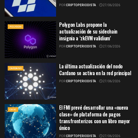
POR
CRIPTOPERIODISTA
27/06/2026
Polygon Labs propone la
POLYGON
actualización de su sidechain
insignia a ‘zkEVM validium’
POR
CRIPTOPERIODISTA
27/06/2026
La última actualización del nodo
CARDANO
Cardano se activa en la red principal
POR
CRIPTOPERIODISTA
27/06/2026
El FMI prevé desarrollar una «nueva
CBDC
clase» de plataforma de pagos
transfronterizos con un libro mayor
único
POR
CRIPTOPERIODISTA
27/06/2026