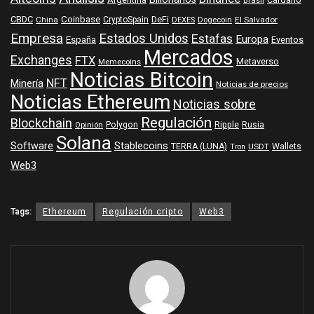
Brasil
Coinbase
DeFi
CBDC
China
CryptoSpain
DEXES
Dogecoin
El Salvador
Empresa
Estados Unidos
Estafas
Europa
España
Eventos
Mercados
Exchanges
FTX
Metaverso
Memecoins
Noticias Bitcoin
NFT
Minería
Noticias de precios
Noticias Ethereum
Noticias sobre
Regulación
Blockchain
Polygon
Ripple
Rusia
Opinión
Solana
Software
Stablecoins
TERRA (LUNA)
Wallets
USDT
Tron
Web3
Tags:
Ethereum
Regulación cripto
Web3