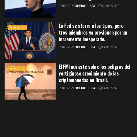
POR
CRIPTOPERIODISTA
07/08/2026
La Fed se aferra a los tipos, pero
REGULACIÓN
tres miembros ya presionan por un
incremento inesperado.
POR
CRIPTOPERIODISTA
06/08/2026
El FMI advierte sobre los peligros del
REGULACIÓN
vertiginoso crecimiento de las
criptomonedas en Brasil.
POR
CRIPTOPERIODISTA
06/08/2026