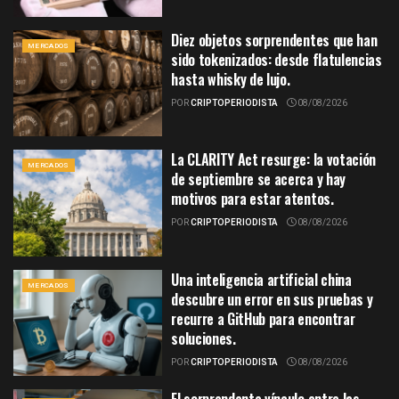
Diez objetos sorprendentes que han
MERCADOS
sido tokenizados: desde flatulencias
hasta whisky de lujo.
POR
CRIPTOPERIODISTA
08/08/2026
La CLARITY Act resurge: la votación
MERCADOS
de septiembre se acerca y hay
motivos para estar atentos.
POR
CRIPTOPERIODISTA
08/08/2026
Una inteligencia artificial china
MERCADOS
descubre un error en sus pruebas y
recurre a GitHub para encontrar
soluciones.
POR
CRIPTOPERIODISTA
08/08/2026