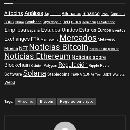
Análisis
Altcoins
Binance
Billonarios
Argentina
Cardano
Brasil
Coinbase
DeFi
CBDC
China
CryptoSpain
DEXES
Dogecoin
El Salvador
Empresa
Estados Unidos
Estafas
Europa
España
Eventos
Mercados
Exchanges
FTX
Metaverso
Memecoins
Noticias Bitcoin
NFT
Minería
Noticias de precios
Noticias Ethereum
Noticias sobre
Regulación
Blockchain
Polygon
Ripple
Rusia
Opinión
Solana
Software
Stablecoins
TERRA (LUNA)
Wallets
USDT
Tron
Web3
Tags:
Altcoins
Bitcoin
Regulación cripto