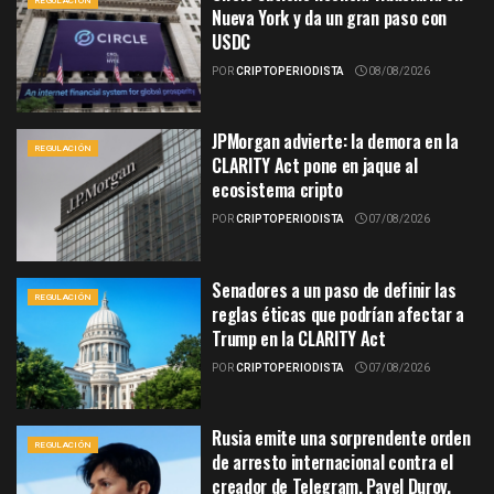
REGULACIÓN
Nueva York y da un gran paso con
USDC
POR
CRIPTOPERIODISTA
08/08/2026
JPMorgan advierte: la demora en la
REGULACIÓN
CLARITY Act pone en jaque al
ecosistema cripto
POR
CRIPTOPERIODISTA
07/08/2026
Senadores a un paso de definir las
REGULACIÓN
reglas éticas que podrían afectar a
Trump en la CLARITY Act
POR
CRIPTOPERIODISTA
07/08/2026
Rusia emite una sorprendente orden
REGULACIÓN
de arresto internacional contra el
creador de Telegram, Pavel Durov.