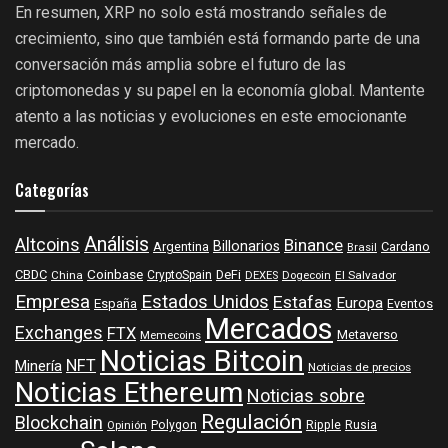
En resumen, XRP no solo está mostrando señales de
crecimiento, sino que también está formando parte de una
conversación más amplia sobre el futuro de las
criptomonedas y su papel en la economía global. Mantente
atento a las noticias y evoluciones en este emocionante
mercado.
Categorías
Análisis
Altcoins
Binance
Billonarios
Argentina
Cardano
Brasil
Coinbase
DeFi
CBDC
China
CryptoSpain
DEXES
Dogecoin
El Salvador
Empresa
Estados Unidos
Estafas
Europa
España
Eventos
Mercados
Exchanges
FTX
Metaverso
Memecoins
Noticias Bitcoin
NFT
Minería
Noticias de precios
Noticias Ethereum
Noticias sobre
Regulación
Blockchain
Polygon
Ripple
Rusia
Opinión