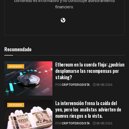
contenido es informativo y no constituye asesoramiento
financiero.
Recomendado
Ethereum en la cuerda floja: ¿podrían
MERCADOS
desplomarse las recompensas por
staking?
POR
CRIPTOPERIODISTA
08/08/2026
La intervención frena la caída del
MERCADOS
yen, pero los analistas advierten de
nuevos riesgos a la vista.
POR
CRIPTOPERIODISTA
08/08/2026