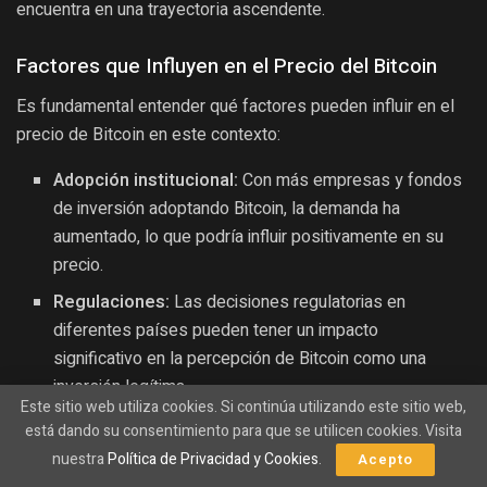
encuentra en una trayectoria ascendente.
Factores que Influyen en el Precio del Bitcoin
Es fundamental entender qué factores pueden influir en el
precio de Bitcoin en este contexto:
Adopción institucional:
Con más empresas y fondos
de inversión adoptando Bitcoin, la demanda ha
aumentado, lo que podría influir positivamente en su
precio.
Regulaciones:
Las decisiones regulatorias en
diferentes países pueden tener un impacto
significativo en la percepción de Bitcoin como una
inversión legítima.
Este sitio web utiliza cookies. Si continúa utilizando este sitio web,
Sentimiento del mercado:
El comportamiento de los
está dando su consentimiento para que se utilicen cookies. Visita
inversores y las noticias económicas pueden crear un
nuestra
Política de Privacidad y Cookies
.
Acepto
efecto de bola de nieve que afecta el precio de Bitcoin.