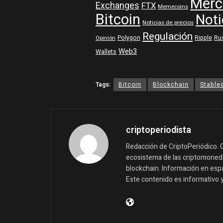
Merc
Exchanges
FTX
Memecoins
Bitcoin
Noti
Noticias de precios
Regulación
Polygon
Ripple
Ru
Opinión
Web3
Wallets
Tags:
Bitcoin
Blockchain
Stable
criptoperiodista
Redacción de CriptoPeriódico. C
ecosistema de las criptomonedas
blockchain. Información en españ
Este contenido es informativo 