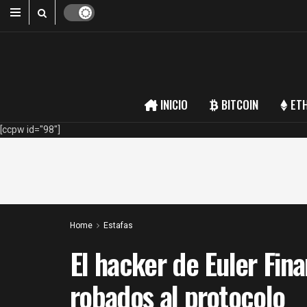
INICIO
BITCOIN
ET
[ccpw id="98"]
Home
Estafas
El hacker de Euler Fin
robados al protocolo