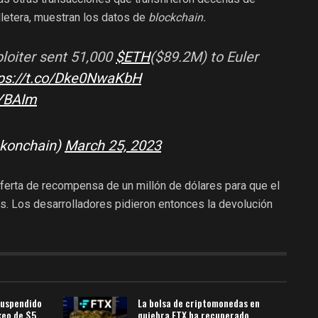
illetera, muestran los datos de
blockchain.
loiter sent 51,000
$ETH
($89.2M) to Euler
ps://t.co/Dke0NwaKbH
nYBAIm
okonchain)
March 25, 2023
ferta de recompensa de un millón de dólares para que el
s. Los desarrolladores pidieron entonces la devolución
uspendido
La bolsa de criptomonedas en
keo de $5
quiebra FTX ha recuperado