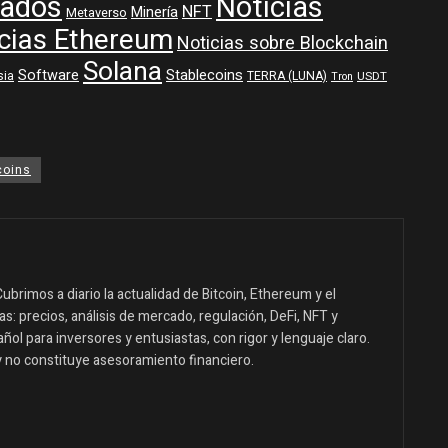
ados
Noticias
NFT
Minería
Metaverso
cias Ethereum
Noticias sobre Blockchain
Solana
Software
Stablecoins
sia
TERRA (LUNA)
USDT
Tron
coins
ubrimos a diario la actualidad de Bitcoin, Ethereum y el
: precios, análisis de mercado, regulación, DeFi, NFT y
ol para inversores y entusiastas, con rigor y lenguaje claro.
y no constituye asesoramiento financiero.