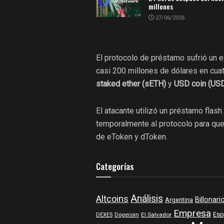
millones
27/06/2026
El protocolo de préstamo sufrió un e
casi 200 millones de dólares en cua
staked ether (sETH)
y
USD coin (US
El atacante utilizó un préstamo flash
temporalmente al protocolo para qu
de eToken y dToken.
Categorías
Análisis
Altcoins
Billonari
Argentina
Empresa
Esp
DEXES
Dogecoin
El Salvador