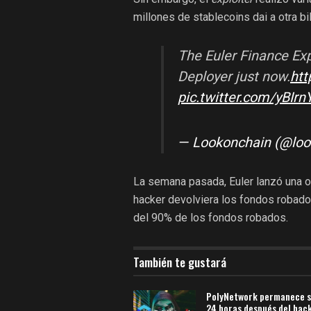
millones de stablecoins dai a otra b
The Euler Finance Exp
Deployer just now.
htt
pic.twitter.com/yBIr
— Lookonchain (@lo
La semana pasada, Euler lanzó una o
hacker devolviera los fondos robado
del 90% de los fondos robados.
También te gustará
PolyNetwork permanece s
24 horas después del hac