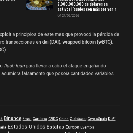
7.000.000.000 de dólares en
activos líquidos con más por venir
27/06/2026
xploit a principios de este mes que provocó la pérdida de
tro transacciones en
dai (DAI)
,
wrapped bitcoin (wBTC)
,
DC)
.
 o
flash loan
para llevar a cabo el ataque engañando
e asumiera falsamente que poseía cantidades variables
Binance
os
Coinbase
DeFi
Cardano
CBDC
Brasil
China
CryptoSpain
Estados Unidos
Estafas
Europa
aña
Eventos