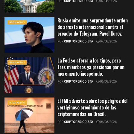
POR
CRIPTOPERIODISTA
07/08/2026
Rusia emite una sorprendente orden
REGULACIÓN
de arresto internacional contra el
creador de Telegram, Pavel Durov.
POR
CRIPTOPERIODISTA
07/08/2026
La Fed se aferra a los tipos, pero
REGULACIÓN
tres miembros ya presionan por un
incremento inesperado.
POR
CRIPTOPERIODISTA
06/08/2026
El FMI advierte sobre los peligros del
REGULACIÓN
vertiginoso crecimiento de las
criptomonedas en Brasil.
POR
CRIPTOPERIODISTA
06/08/2026