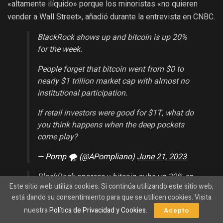
«altamente ilíquido» porque los minoristas «no quieren
vender a Wall Street», añadió durante la entrevista en CNBC.
BlackRock shows up and bitcoin is up 20%
for the week.
People forget that bitcoin went from $0 to
nearly $1 trillion market cap with almost no
institutional participation.
If retail investors were good for $1T, what do
you think happens when the deep pockets
come play?
— Pomp 🌪 (@APompliano)
June 21, 2023
BlackRock aparece y bitcoin sube un 20% en
Este sitio web utiliza cookies. Si continúa utilizando este sitio web,
la semana.
está dando su consentimiento para que se utilicen cookies. Visita
La gente olvida que el bitcoin pasó de 0 a
nuestra
Política de Privacidad y Cookies
.
Acepto
casi 1 billón de dólares de capitalización