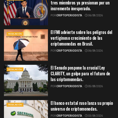
tres miembros ya presionan por un
incremento inesperado.
POR
CRIPTOPERIODISTA
06/08/2026
El FMI advierte sobre los peligros del
REGULACIÓN
vertiginoso crecimiento de las
criptomonedas en Brasil.
POR
CRIPTOPERIODISTA
06/08/2026
El Senado pospone la crucial Ley
REGULACIÓN
CLARITY, un golpe para el futuro de
las criptomonedas.
POR
CRIPTOPERIODISTA
05/08/2026
El banco estatal ruso lanza su propio
REGULACIÓN
universo de criptomonedas.
POR
CRIPTOPERIODISTA
03/08/2026