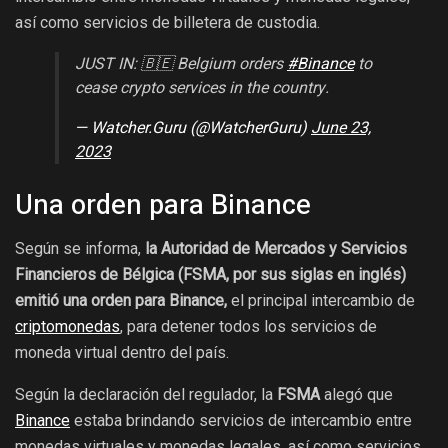
así como servicios de billetera de custodia.
JUST IN: 🇧🇪 Belgium orders
#Binance
to
cease crypto services in the country.
— Watcher.Guru (@WatcherGuru)
June 23,
2023
Una orden para Binance
Según se informa,
la Autoridad de Mercados y Servicios
Financieros de Bélgica (FSMA, por sus siglas en inglés)
emitió una orden para Binance,
el principal intercambio de
criptomonedas
, para detener todos los servicios de
moneda virtual dentro del país.
Según la declaración del regulador, la
FSMA
alegó que
Binance
estaba brindando servicios de intercambio entre
monedas virtuales y monedas legales, así como servicios