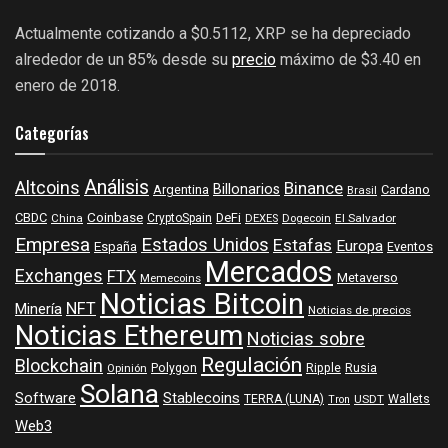
Actualmente cotizando a $0.5112, XRP se ha depreciado
alrededor de un 85% desde su
precio
máximo de $3.40 en
enero de 2018.
Categorías
Análisis
Altcoins
Binance
Billonarios
Argentina
Cardano
Brasil
Coinbase
DeFi
CBDC
China
CryptoSpain
DEXES
Dogecoin
El Salvador
Empresa
Estados Unidos
Estafas
Europa
España
Eventos
Mercados
Exchanges
FTX
Metaverso
Memecoins
Noticias Bitcoin
NFT
Minería
Noticias de precios
Noticias Ethereum
Noticias sobre
Regulación
Blockchain
Polygon
Ripple
Rusia
Opinión
Solana
Software
Stablecoins
TERRA (LUNA)
Wallets
USDT
Tron
Web3