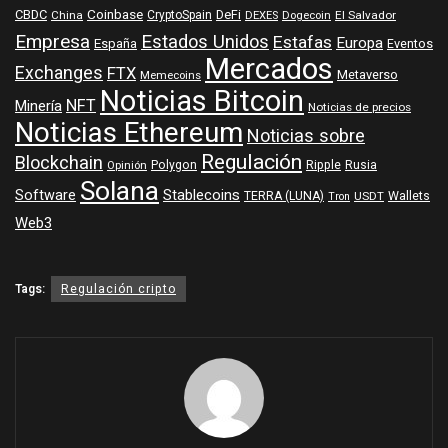
Coinbase
DeFi
CBDC
China
CryptoSpain
DEXES
Dogecoin
El Salvador
Empresa
Estados Unidos
Estafas
Europa
España
Eventos
Mercados
Exchanges
FTX
Metaverso
Memecoins
Noticias Bitcoin
NFT
Minería
Noticias de precios
Noticias Ethereum
Noticias sobre
Regulación
Blockchain
Polygon
Ripple
Rusia
Opinión
Solana
Software
Stablecoins
TERRA (LUNA)
Wallets
USDT
Tron
Web3
Tags:
Regulación cripto