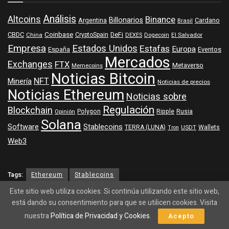
Análisis
Altcoins
Binance
Billonarios
Argentina
Cardano
Brasil
Coinbase
DeFi
CBDC
China
CryptoSpain
DEXES
Dogecoin
El Salvador
Empresa
Estados Unidos
Estafas
Europa
España
Eventos
Mercados
Exchanges
FTX
Metaverso
Memecoins
Noticias Bitcoin
NFT
Minería
Noticias de precios
Noticias Ethereum
Noticias sobre
Regulación
Blockchain
Polygon
Ripple
Rusia
Opinión
Solana
Software
Stablecoins
TERRA (LUNA)
Wallets
USDT
Tron
Web3
Tags:
Ethereum
Stablecoins
Este sitio web utiliza cookies. Si continúa utilizando este sitio web,
está dando su consentimiento para que se utilicen cookies. Visita
nuestra
Política de Privacidad y Cookies
.
Acepto