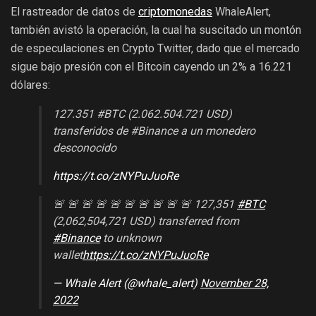
El rastreador de datos de
criptomonedas
WhaleAlert,
también avistó la operación, la cual ha suscitado un montón
de especulaciones en Crypto Twitter, dado que el mercado
sigue bajo presión con el Bitcoin cayendo un 2% a 16.221
dólares:
127.351 #BTC (2.062.504.721 USD)
transferidos de #Binance a un monedero
desconocido
https://t.co/zNYPuJuoRe
🚨 🚨 🚨 🚨 🚨 🚨 🚨 🚨 🚨 🚨 127,351
#BTC
(2,062,504,721 USD) transferred from
#Binance
to unknown
wallet
https://t.co/zNYPuJuoRe
— Whale Alert (@whale_alert)
November 28,
2022