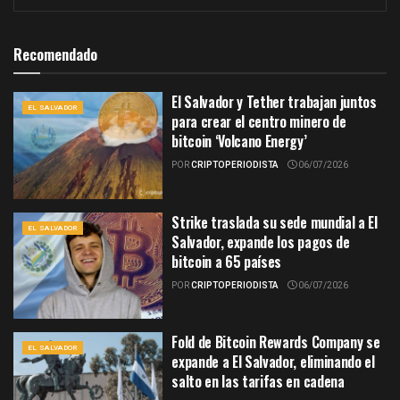
Recomendado
El Salvador y Tether trabajan juntos
EL SALVADOR
para crear el centro minero de
bitcoin ‘Volcano Energy’
POR
CRIPTOPERIODISTA
06/07/2026
Strike traslada su sede mundial a El
EL SALVADOR
Salvador, expande los pagos de
bitcoin a 65 países
POR
CRIPTOPERIODISTA
06/07/2026
Fold de Bitcoin Rewards Company se
EL SALVADOR
expande a El Salvador, eliminando el
salto en las tarifas en cadena