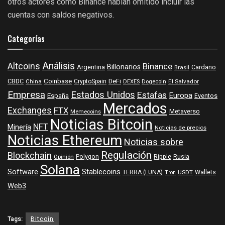
otros actores como Binance habían omitido incluir las
cuentas con saldos negativos.
Categorías
Análisis
Altcoins
Binance
Billonarios
Argentina
Cardano
Brasil
Coinbase
DeFi
CBDC
China
CryptoSpain
DEXES
Dogecoin
El Salvador
Empresa
Estados Unidos
Estafas
Europa
España
Eventos
Mercados
Exchanges
FTX
Metaverso
Memecoins
Noticias Bitcoin
NFT
Minería
Noticias de precios
Noticias Ethereum
Noticias sobre
Regulación
Blockchain
Polygon
Ripple
Rusia
Opinión
Solana
Software
Stablecoins
TERRA (LUNA)
Wallets
USDT
Tron
Web3
Tags:
Bitcoin