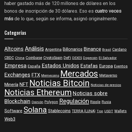
haber gastado más de 120 millones de dólares en los
bonos de inscripción de 30 dólares. Eso es
cuatro veces
más
de lo que, según se informa, asignó originalmente.
Categorías
Análisis
Altcoins
Binance
Billonarios
Argentina
Cardano
Brasil
Coinbase
DeFi
CBDC
China
CryptoSpain
DEXES
Dogecoin
El Salvador
Empresa
Estados Unidos
Estafas
Europa
España
Eventos
Mercados
Exchanges
FTX
Metaverso
Memecoins
Noticias Bitcoin
NFT
Minería
Noticias de precios
Noticias Ethereum
Noticias sobre
Regulación
Blockchain
Polygon
Ripple
Rusia
Opinión
Solana
Software
Stablecoins
TERRA (LUNA)
Wallets
USDT
Tron
Web3