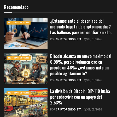
Recomendado
¿Estamos ante el desenlace del
NOTICIAS BITCOIN
mercado bajista de criptomonedas?
Las ballenas parecen confiar en ello.
POR
CRIPTOPERIODISTA
09/08/2026
Bitcoin alcanza un nuevo máximo del
NOTICIAS BITCOIN
0,98%, pero el volumen cae en
picado un 48%: ¿estamos ante un
posible agotamiento?
POR
CRIPTOPERIODISTA
09/08/2026
La división de Bitcoin: BIP-110 lucha
NOTICIAS BITCOIN
por sobrevivir con un apoyo del
2,53%
POR
CRIPTOPERIODISTA
09/08/2026